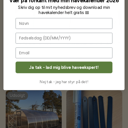
Vær på forkant med min havekalender 2026
Skriv dig op til mit nyhedsbrev og download min
havekalender helt gratis 📅
Navn
Fødselsdag
Verdens første gendyrk-
Boblekuverter I/19 - A3 - 50
kalender - 2. oplag
stk
125,00 kr
150,00 kr
Ja tak - lad mig blive haveekspert!
Få besked når på lager
Få besked når på lager
Nej tak - jeg har styr på det!
Udsolgt