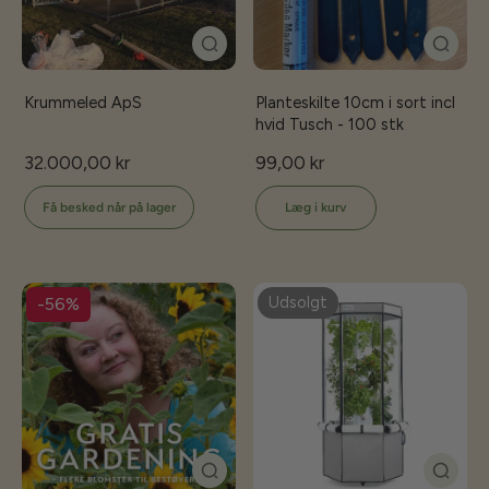
Krummeled ApS
Planteskilte 10cm i sort incl
hvid Tusch - 100 stk
32.000,00 kr
99,00 kr
Få besked når på lager
Læg i kurv
Udsolgt
-56%