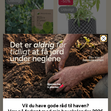
Udsolgt
-50%
Udsolgt
Mikro kløver - 500gram
Potte AeroPot - luftpotter
139,00 kr
Fra 7,50 kr
15,00 kr
Få besked når på lager
Vælg muligheder
Udsolgt
Udsolgt
Vil du have gode råd til haven?