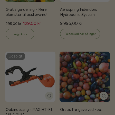
Gratis gardening - Flere
Aerospring Indendørs
blomster til bestøverne!
Hydroponic System
129,00 kr
9.995,00 kr
295,00 kr
Få besked når på lager
Læg i kurv
Udsolgt
Opbindetang - MAX HT-R1
Gratis frø gave ved køb.
*BUNDLE*