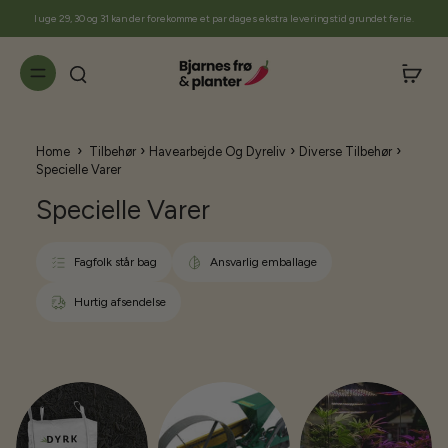
til
I uge 29, 30 og 31 kan der forekomme et par dages ekstra leveringstid grundet ferie.
indhold
›
›
›
›
Home
Tilbehør
Havearbejde Og Dyreliv
Diverse Tilbehør
Specielle Varer
Specielle Varer
Fagfolk står bag
Ansvarlig emballage
Hurtig afsendelse