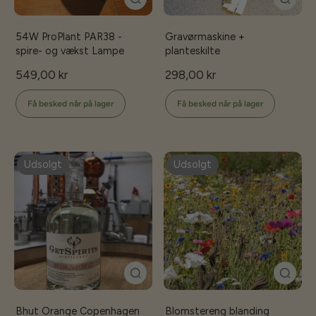
54W ProPlant PAR38 -
Gravørmaskine +
spire- og vækst Lampe
planteskilte
549,00 kr
298,00 kr
Få besked når på lager
Få besked når på lager
Udsolgt
Udsolgt
Bhut Orange Copenhagen
Blomstereng blanding