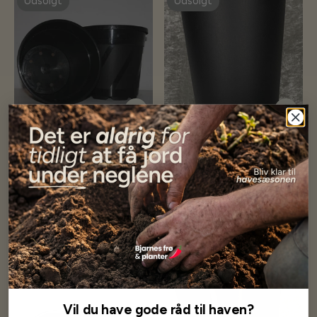
Udsolgt
Udsolgt
DEKO potte 7,5 L
Dyb potte 2L 13x18cm
24,00 kr
3,00 kr
Få besked når på lager
Få besked når på lager
Udsolgt
Udsolgt
Vil du have gode råd til haven?