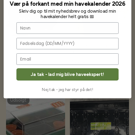
Vær på forkant med min havekalender 2026
Skriv dig op til mit nyhedsbrev og download min
havekalender helt gratis 📅
Navn
Fødselsdag
Plastpotte 3,5L
"Rosenpotte" / Dyb potte
ca 2,5L
3,00 kr
4,00 kr
Ja tak - lad mig blive haveekspert!
Få besked når på lager
Få besked når på lager
Nej tak - jeg har styr på det!
Udsolgt