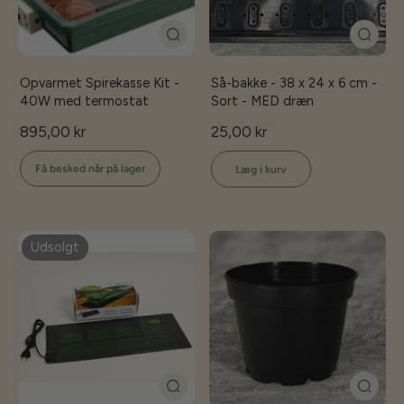
Opvarmet Spirekasse Kit -
Så-bakke - 38 x 24 x 6 cm -
40W med termostat
Sort - MED dræn
895,00 kr
25,00 kr
Få besked når på lager
Læg i kurv
Udsolgt