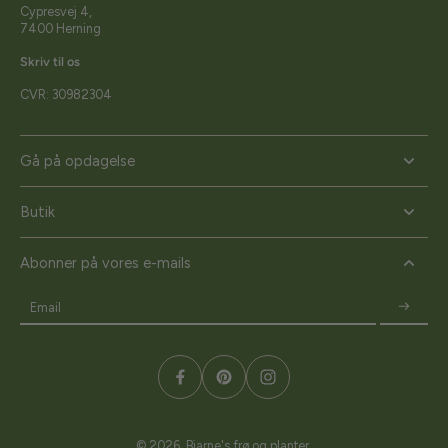
Cypresvej 4,
7400 Herning
Skriv til os
CVR: 30982304
Gå på opdagelse
Butik
Abonner på vores e-mails
Email
© 2026,
Bjarne's frø og planter
.