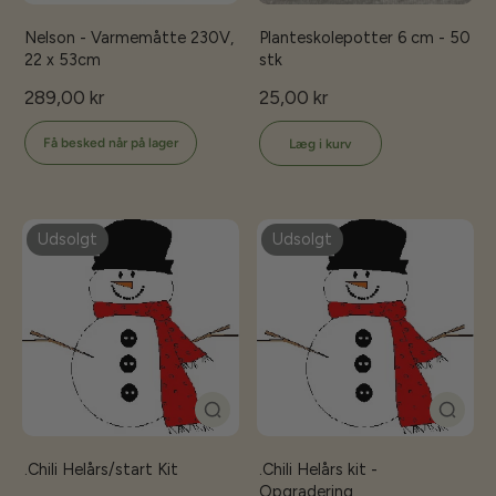
Nelson - Varmemåtte 230V,
Planteskolepotter 6 cm - 50
22 x 53cm
stk
289,00 kr
25,00 kr
Få besked når på lager
Læg i kurv
Udsolgt
Udsolgt
.Chili Helårs/start Kit
.Chili Helårs kit -
Opgradering