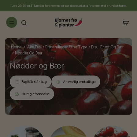
til
I uge 29, 30 og 31 kan der forekomme et par dages ekstra leveringstid grundet ferie.
indhold
›
›
›
Home
Alle Frø
Frøsamlinger Efter Type
Frø - Frugt Og Bær
›
Nødder Og Bær
Nødder og Bær
Fagfolk står bag
Ansvarlig emballage
Hurtig afsendelse