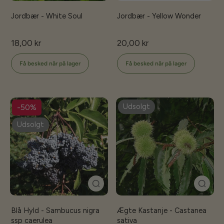
Jordbær - White Soul
Jordbær - Yellow Wonder
18,00 kr
20,00 kr
Få besked når på lager
Få besked når på lager
Udsolgt
-50%
Udsolgt
Blå Hyld - Sambucus nigra
Ægte Kastanje - Castanea
ssp caerulea
sativa