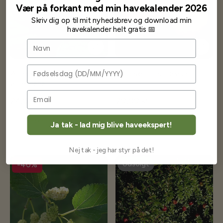
Vær på forkant med min havekalender 2026
Skriv dig op til mit nyhedsbrev og download min
havekalender helt gratis 📅
Navn
Fødselsdag
Amerikansk Hassel - Corylus
Jordbær - Four seasons
americana
24,00 kr
20,00 kr
Få besked når på lager
Få besked når på lager
Ja tak - lad mig blive haveekspert!
Nej tak - jeg har styr på det!
Udsolgt
-40%