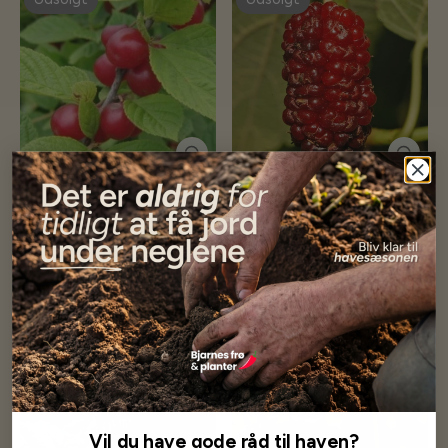
Kinesisk Busk-Kirsebær -
Rød Morbær - Morus Rubra
Prunus tomentosa
20,00 kr
20,00 kr
Få besked når på lager
Få besked når på lager
Udsolgt
Udsolgt
Vil du have gode råd til haven?