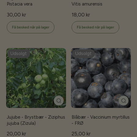
Pistacia vera
Vitis amurensis
30,00 kr
18,00 kr
Få besked når på lager
Få besked når på lager
Udsolgt
Udsolgt
Jujube - Brystbær - Ziziphus
Blåbær - Vaccinium myrtillus
jujuba (Zizula)
- FRØ
20,00 kr
25,00 kr