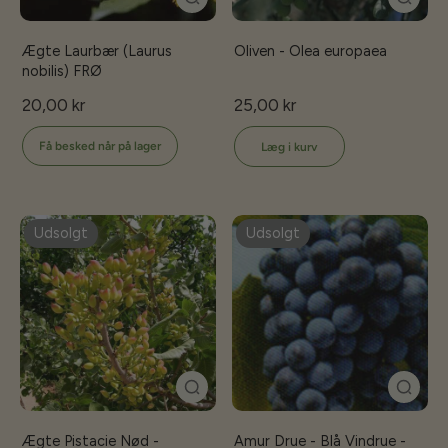
Ægte Laurbær (Laurus
Oliven - Olea europaea
nobilis) FRØ
20,00 kr
25,00 kr
Få besked når på lager
Læg i kurv
Udsolgt
Udsolgt
Ægte Pistacie Nød -
Amur Drue - Blå Vindrue -