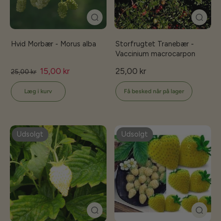
Hvid Morbær - Morus alba
Storfrugtet Tranebær -
Vaccinium macrocarpon
15,00 kr
25,00 kr
25,00 kr
Få besked når på lager
Læg i kurv
Udsolgt
Udsolgt