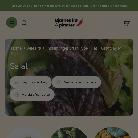
til
I uge 29, 30 og 31 kan der forekomme et par dages ekstra leveringstid grundet ferie.
indhold
›
›
›
›
Home
Alle Frø
Frøsamlinger Efter Type
Frø - Grøntsager
Salat
Salat
Fagfolk står bag
Ansvarlig emballage
Hurtig afsendelse