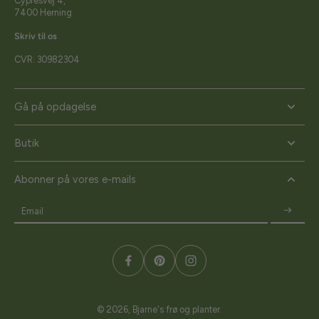
Cypresvej 4,
7400 Herning
Skriv til os
CVR: 30982304
Gå på opdagelse
Butik
Abonner på vores e-mails
Email
© 2026,
Bjarne's frø og planter
.