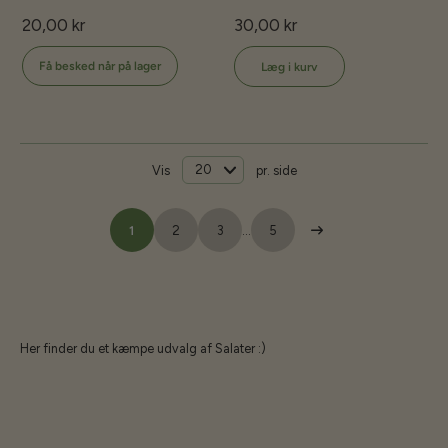
20,00 kr
30,00 kr
Få besked når på lager
Læg i kurv
Vis
pr. side
1
2
3
…
5
Her finder du et kæmpe udvalg af Salater :)