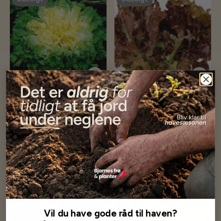
Endive - Wallonne -
Salad Bowl Rød - pluksalat
Cichorium endiva
20,00 kr
18,00 kr
Få besked når på lager
Få besked når på lager
Udsolgt
Udsolgt
Vil du have gode råd til haven?