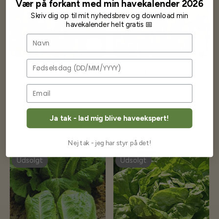
Vær på forkant med min havekalender 2026
Skriv dig op til mit nyhedsbrev og download min
havekalender helt gratis 📅
Navn
Fødselsdag
Cimmeron - Romaine salat
Prizehead - Salat
18,00 kr
18,00 kr
Ja tak - lad mig blive haveekspert!
Få besked når på lager
Få besked når på lager
Nej tak - jeg har styr på det!
Udsolgt
Udsolgt