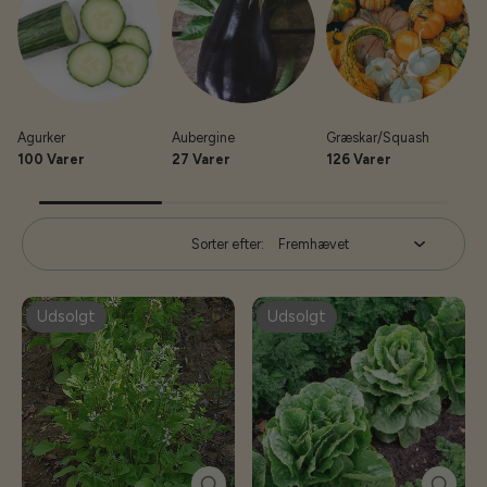
Agurker
Aubergine
Græskar/Squash
K
100 Varer
27 Varer
126 Varer
Sorter efter:
Udsolgt
Udsolgt