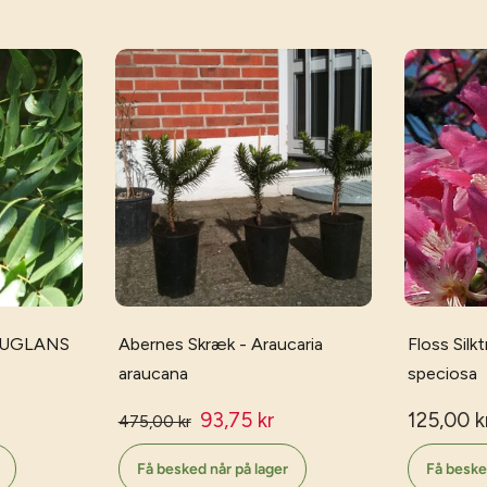
- JUGLANS
Abernes Skræk - Araucaria
Floss Silk
araucana
speciosa
93,75 kr
125,00 k
475,00 kr
Få besked når på lager
Få beske