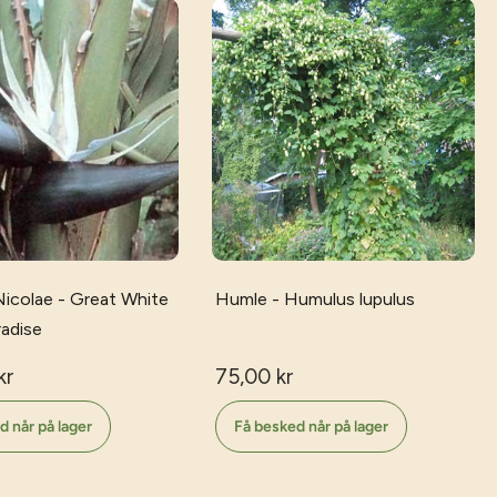
 Nicolae - Great White
Humle - Humulus lupulus
radise
kr
75,00 kr
d når på lager
Få besked når på lager