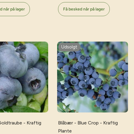
d når på lager
Få besked når på lager
026
Udsolgt
Goldtraube - Kraftig
Blåbær - Blue Crop - Kraftig
Plante