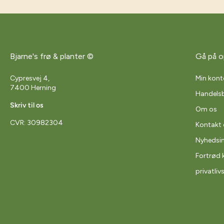
Bjarne's frø & planter ©
Gå på o
Cypresvej 4,
Min kont
7400 Herning
Handelsb
Skriv til os
Om os
CVR: 30982304
Kontakt 
Nyhedsi
Fortrød 
privatliv