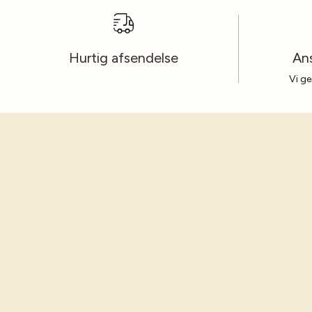
Hurtig afsendelse
Ans
Vi ge