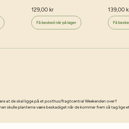
129,00 kr
139,00 k
Få besked når på lager
Få beske
ere at de skal ligge på et posthus/fragtcentral Weekenden over!!
n skulle planterne være beskadiget når de kommer frem så tag lige et bill