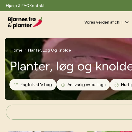
il
Hjælp & FAQ
Kontakt
indhold
Vores verden af chili
›
Home
Planter, Løg Og Knolde
Planter, løg og knold
Fagfolk står bag
Ansvarlig emballage
Hurti