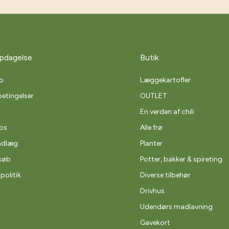
pdagelse
Butik
o
Læggekartofler
etingelser
OUTLET
En verden af chili
os
Alle frø
ndlæg
Planter
køb
Potter, bakker & spireting
spolitik
Diverse tilbehør
Drivhus
Udendørs madlavning
Gavekort