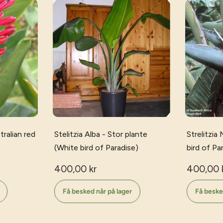
ralian red
Stelitzia Alba - Stor plante
Strelitzia
(White bird of Paradise)
bird of Pa
400,00 kr
400,00 
Få besked når på lager
Få beske