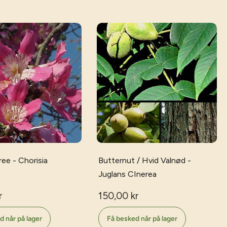
tree - Chorisia
Butternut / Hvid Valnød -
Juglans CInerea
r
150,00 kr
d når på lager
Få besked når på lager