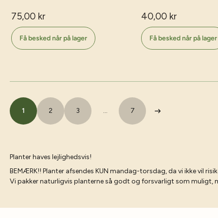
75,00 kr
40,00 kr
Få besked når på lager
Få besked når på lager
1
2
3
…
7
Planter haves lejlighedsvis!
BEMÆRK!! Planter afsendes KUN mandag-torsdag, da vi ikke vil risik
Vi pakker naturligvis planterne så godt og forsvarligt som muligt, me