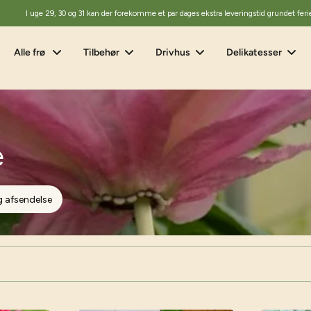
I uge 29, 30 og 31 kan der forekomme et par dages ekstra leveringstid grundet feri
Alle frø
Tilbehør
Drivhus
Delikatesser
e
g afsendelse