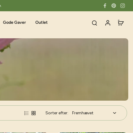
e.
Gode Gaver
Outlet
Sorter efter: