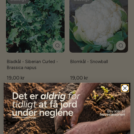
Bladkål - Siberian Curled -
Blomkål - Snowball
Brassica napus
19,00 kr
19,00 kr
Få besked når på lager
Få besked når på lager
Udsolgt
Udsolgt