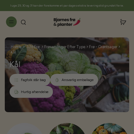
til
I uge 29, 30 og 31 kan der forekomme et par dages ekstra leveringstid grundet ferie.
indhold
›
›
›
›
Home
Alle Frø
Frøsamlinger Efter Type
Frø - Grøntsager
Kål
Kål
Fagfolk står bag
Ansvarlig emballage
Hurtig afsendelse