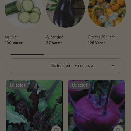
Agurker
Aubergine
Græskar/Squash
K
100 Varer
27 Varer
126 Varer
Sorter efter:
Udsolgt
Udsolgt