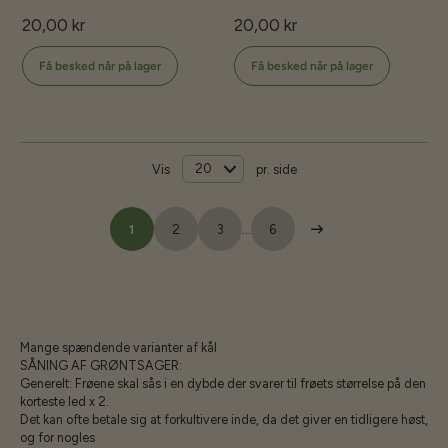
20,00 kr
20,00 kr
Få besked når på lager
Få besked når på lager
Vis
pr. side
1
2
3
…
6
Mange spændende varianter af kål
SÅNING AF GRØNTSAGER:
Generelt: Frøene skal sås i en dybde der svarer til frøets størrelse på den
korteste led x 2.
Det kan ofte betale sig at forkultivere inde, da det giver en tidligere høst,
og for nogles