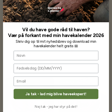
Vil du have gode råd til haven?
Vær på forkant med min havekalender 2026
Hvidkål - Copenhagen
Savoy Kål - Vertus
Skriv dig op til mit nyhedsbrev og download min
market
havekalender helt gratis 📅
18,00 kr
20,00 kr
Navn
Få besked når på lager
Få besked når på lager
Fødselsdag
Udsolgt
Udsolgt
Ja tak - lad mig blive haveekspert!
Nej tak - jeg har styr på det!