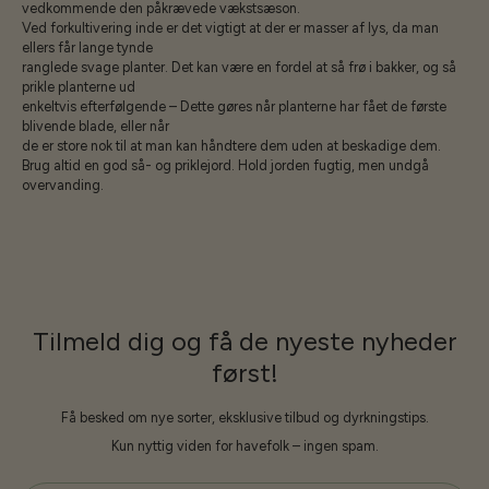
vedkommende den påkrævede vækstsæson.
Ved forkultivering inde er det vigtigt at der er masser af lys, da man
ellers får lange tynde
ranglede svage planter. Det kan være en fordel at så frø i bakker, og så
prikle planterne ud
enkeltvis efterfølgende – Dette gøres når planterne har fået de første
blivende blade, eller når
de er store nok til at man kan håndtere dem uden at beskadige dem.
Brug altid en god så- og priklejord. Hold jorden fugtig, men undgå
overvanding.
Tilmeld dig og få de nyeste nyheder
først!
Få besked om nye sorter, eksklusive tilbud og dyrkningstips.
Kun nyttig viden for havefolk – ingen spam.