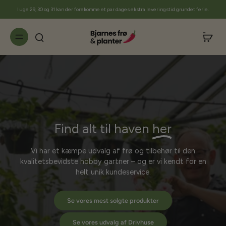
til
I uge 29, 30 og 31 kan der forekomme et par dages ekstra leveringstid grundet ferie.
indhold
Find alt til haven
her
Vi har et kæmpe udvalg af frø og tilbehør til den
kvalitetsbevidste hobby gartner – og er vi kendt for en
helt unik kundeservice.
Se vores mest solgte produkter
Se vores udvalg af Drivhuse