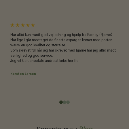
Har altid kun mødt god vejledning og hjælp fra Barney (Bjarne)
Har lige i går modtaget de fineste asparges kroner med posten
wauw en god kvalitet og størrelse.
Som skrevet før når jeg har skrevet med Bjarne har jeg altid mødt
venlighed og god service.
Jeg vil klart anbefale andre at købe her fra
Karsten Larsen
Seneste nyt i
Blog