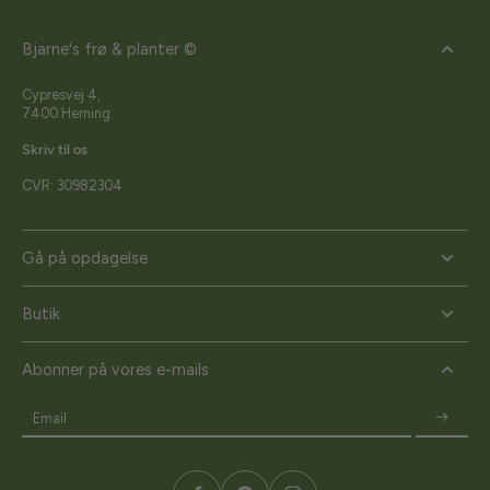
Bjarne's frø & planter ©
Cypresvej 4,
7400 Herning
Skriv til os
CVR: 30982304
Gå på opdagelse
Butik
Abonner på vores e-mails
Email