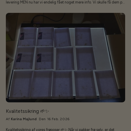
levering MEN nu har vi endelig fået noget mere info. Vi skulle få dem på
lager igen omkring den 24. marts!! Der er sket radikale ændringer -
hvilket vi også var adviseret - men det er til den positive side!!Dørene er
blevet endnu bedre og flottere, og der er kommet yderligere
stålforstærkninger på. Selve skelettets metal er øget i tykkelse fra 0,8 til
1,0 mm og aluforzinkningen er blevet bedre også! Der er desværre også
kommet en prisændring, men slet ikke så voldsomt som først annonceret
- så vi tør igen godt stå på mål for vores falgskib - STRONGHvis du ikke
kan vente, så kan jeg godt anbefale at man kigger på vores lækre
ECOSlider modeller - de er klassen over alle de andre, eller hvis man er
mere budget orienteret, så har vi Baltic Klasika som er meget tæt på
samme kvalitet som strong og lige så holdbar. Den væsentligste forskel
på Strong og Klasika er at afstivningen indvendig er lidt anderledes - og
- der er kun dør i den ene ende. Vi forventer at kunne levere STRONG
igen fra slut marts.Jeg vil opdatere med billeder mm snarest!
Kvalitetssikring 🌱✨
Af
Karina Majlund
Den 16 Feb. 2026
Kvalitetssikring af vores frøposer 🌱✨ Når vi pakker frø selv, er det