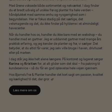
Med årene voksede både sortimentet og netværket. I dag finder
du et bredt udvalg af unikke frø og planter fra hele verden –
håndplukket med samme omhu og nysgerrighed som i
begyndelsen. Her er fokus stadig på det særlige, det
velsmagende og det, du ikke finder på hylderne i et almindeligt
havecenter.
Når du handler hos os, handler du ikke bare med en webshop – du
handler med en gartner. Jeg er uddannet gartner med mange års
praktisk erfaring, og jeg kender de planter og frø, vi sælger. Det
betyder, at du altid får varer, jeg selv ville bruge i haven, drivhuset
eller på marken.
I dag står jeg ikke helt alene længere. På kontoret og lageret sørger
Karina
og
Kristian
for, at alt glider som det skal – fra pakning til
kundeservice – så du får en god oplevelse hele vejen igennem.
Hos Bjarne’s Frø & Planter handler det kort sagt om passion, kvalitet
og kærlighed til det, der gror. 🌿
Læs mere om os