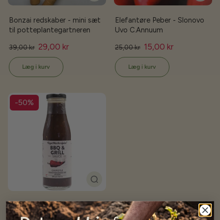
Bonzai redskaber - mini sæt
Elefantøre Peber - Slonovo
til potteplantegartneren
Uvo C.Annuum
29,00 kr
15,00 kr
39,00 kr
25,00 kr
Læg i kurv
Læg i kurv
-50%
Cape Herb & Spice BBQ &
Grill sauce - Chipotle - 375ml