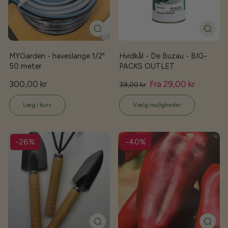
MYGarden - haveslange 1/2"
Hvidkål - De Buzau - BIG-
50 meter
PACKS OUTLET
300,00 kr
Fra 29,00 kr
39,00 kr
Læg i kurv
Vælg muligheder
-26%
-40%