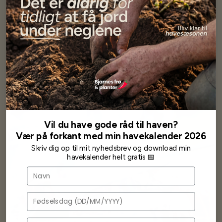
DATOVARE
27,50 kr
54,95 kr
Læg i kurv
Vil du have gode råd til haven?
Vær på forkant med min havekalender 2026
Skriv dig op til mit nyhedsbrev og download min
havekalender helt gratis 📅
Navn
Fødselsdag