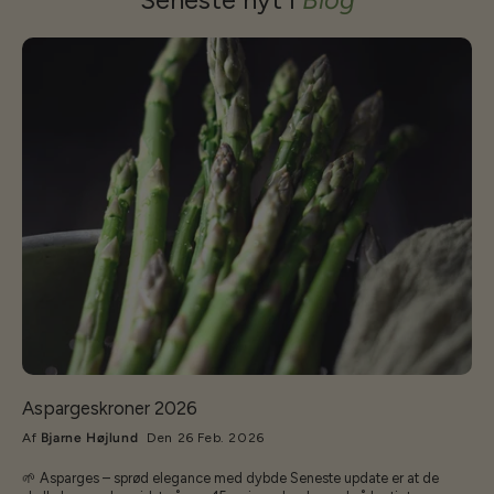
Aspargeskroner 2026
Af
Bjarne Højlund
Den 26 Feb. 2026
🌱 Asparges – sprød elegance med dybde Seneste update er at de