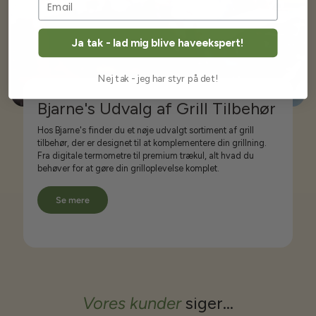
Ja tak - lad mig blive haveekspert!
Nej tak - jeg har styr på det!
Bjarne's Udvalg af Grill Tilbehør
Hos Bjarne's finder du et nøje udvalgt sortiment af grill
tilbehør, der er designet til at komplementere din grillning.
Fra digitale termometre til premium trækul, alt hvad du
behøver for at gøre din grilloplevelse komplet.
Se mere
Vores kunder
siger...