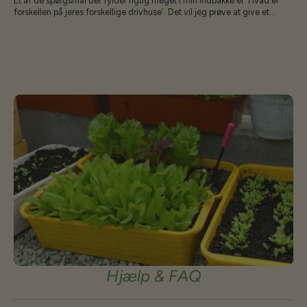
Et af de spørgsmål der fylder rigtig meget i min indbakke er 'Hvad er
forskellen på jeres forskellige drivhuse'. Det vil jeg prøve at give et
overblik over her: Fælles for alle er at vi ikke sælger noget vi ikke selv tror
på og ville købe - af samme årsag leverer vi fremover ikke noget med
mindre end 6 mm polycarbonat. 4 mm er simpelthen for tyndt til det
danske klima. Jamen 2 mm siger du - det er jo ikke ret meget - men JO
det er det! 2 mm er en forøgelse på 50% og det gør at det faktisk kan
holde. Vi bruger også kun EUropæiske kvalitetsplader - dette sikrer at
UV coatingen er holdbar og pladerne kan holde i mange år. Vi har plader
der er 12+ år gamle, hvor billigere plader bliver sprøde og krakkelerer,
forbliver vores bløde. Som med alt andet, så får man hvad man betaler
for - jo billigere - jo mindre materialer og finish får man - logik for
perlehøns... populært sagt så kan man sammenligne vores drivhuse med
biler: Baltic er skodaen, Strong er Vw'en og ECOsliders er Porsche - de
kan i princippet det samme, men forskellen er hvor lækkert det skal
være. BALTIC serien er vores prisbillige kvalitets drivhuse. En serie af
forskellige modeller hvor man efter temperament kan vælge forskellige
former. LT er den prisbillige tunnel, denne anbefales ikke på meget
udsatte steder. De øvrige tunneller kan modstå det meste. På ekstremt
udsatte steder anbefales det dog at vælge Strong eller ECOSlider. Vi
har endnu til gode at høre om skader/bortfløjne drivhuse og Baltic
Klasika er et rigtig godt drivhus hvis budgettet ikke rækker til mere.
Baltic husene leveres direkte fra vores leverandør, så de kan ikke
afhentes i Rimmerhus Strong er det som startede hele drivhusdelen af
Hjælp & FAQ
mit lille firma. Da jeg for gud ved hvilken gang måtte samle dele af mit
juliana drivhus op efter lidt blæst tænkte jeg der måtte kunne findes på
noget mere holdbart. Mine Jordbærtuneller klarede alt - så en kombi af