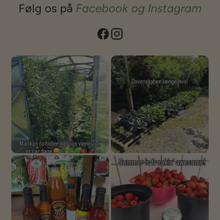
mere, de kan anvendes til mange formål da de leveres i 5, 6 og 7
Følg os på
Facebook og Instagram
meters bredde og med en højde på 3,5 meter. ECOSlider IS Modellerne
leveres med minimum 10 mm polycarbonat, dobbelt port og automatisk
endevindue som standard. (kan i enkelte tilfælde leveres med 8 mm,
men det anbefales ikke at spare der). Som noget nyt kan ES og IS også
leveres med 4 mm crystal clear Monolith i enderne, hvilket giver
muligheden for at anvende dem som uderum hvor man kan få et
'orangeri' der kan holde til noget!Vi kan også for de store IS modeller
tilbyde opsætning. Vi kan få nogle af de gode folk fra fabrikken over og
stille dem op. Kontakt os gerne for et tilbud. Baltic og Strong er beregnet
til at blive punktstøbt. Benene er forlænget til dette formål, så det er ikke
nødvendigt at tilkøbe yderligere ECOsliders kommer med fuld
stålsokkel. Der medfølger beslag og jordspyd, disse bør støbes fast hvis
man vælger at bruge dem. Alternativt kan man blot støbe nogle punkter
- regn med et pr. 2 meter samt 2 i enderne (IS afviger). og bolte det fast
i. Vil man gøre lidt ekstra ud af det - dette gælder alle modeller - kan
man lave en decideret sokkel - støbt, fundablokke, træ etc og sætte
husene på. ECOSlider har efterhånden et rigtigt bredt program af andre
modeller også - vi kan levere det hele, bare spørg. Se det fulde program
på www.ecoslider.com/en eller deres brochure her Jeg har et rigtig godt
personligt forhold til folkene bag, og næsten alt kan lade sig gøre. Så har
du noget specielt du gerne vil have i forhold til dit ECOSlider, så skriv,
så finder vi ud af det. Vi har nogle modeller opstillet i Rimmerhus, som vi
gerne viser frem efter aftale. Bor du ikke lige i nærheden, kan jeg
anbefale at du spørger i vores facebookgruppe om ikke der er nogen der
vil vise deres frem. Vi må grundet GDPR reglerne ikke udlevere
kundeinfo. Har du ellers spørgsmål, eller vil du gerne vide mere, så