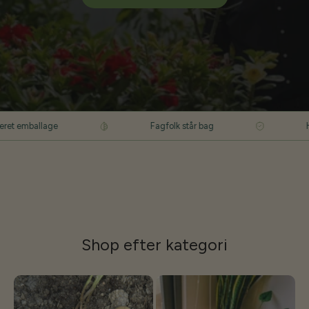
ge
Fagfolk står bag
Hurtig afsend
Shop efter
kategori