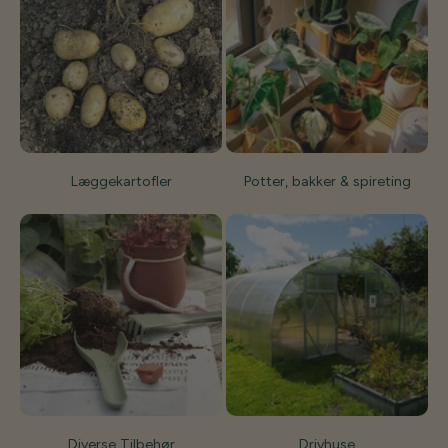
Læggekartofler
Potter, bakker & spireting
Diverse Tilbehør
Drivhuse