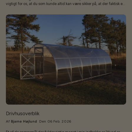
vigtigt for os, at du som kunde altid kan være sikker på, at der faktisk er
frø i posen. Derfor har vi en ekstra kontrolrutine, som måske ikke er så
synlig – men som betyder meget for kvaliteten. Vi lyser alle poser
igennem 💡 Når poserne bliver lukket og får deres etiketter på, lægger vi
dem på en lysplade. Det gør, at vi kan se de små frø igennem papiret og
dermed tjekke: At der er frø i hver eneste pose. At der er den rette
mængde i posen. At ingen poser er blevet overset eller pakket forkert.
Hvorfor gør vi det? 🤔 Det kan måske virke som et ekstra trin, men for os
handler det om tillid og tryghed. Når du køber frø hos os, skal du vide, at
vi har gjort alt, hvad vi kan, for at kvaliteten er i orden – helt ned til den
enkelte pose. En lille detalje, der gør en stor forskel 🌿 At lyse poserne
igennem er måske en simpel metode, men det er netop de små detaljer,
der sikrer, at du får en god oplevelse, når du åbner din frøpose og går i
gang med at så. Så næste gang du modtager en af vores frøposer, kan
du være helt rolig – vi har allerede kigget ind i posen for dig 😉
Drivhusoverblik
Af
Bjarne Højlund
Den 06 Feb. 2026