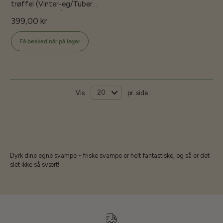
trøffel (Vinter-eg/Tuber
melanosporum)
399,00 kr
Få besked når på lager
Vis
pr. side
Dyrk dine egne svampe - friske svampe er helt fantastiske, og så er det
slet ikke så svært!