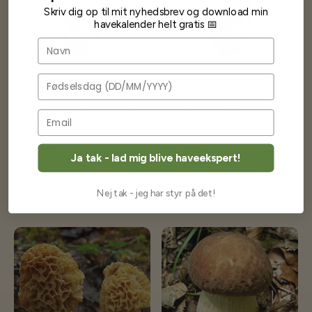
Skriv dig op til mit nyhedsbrev og download min
havekalender helt gratis 📅
Navn
Fødselsdag
Mini Champ - Østershat Gul
Mini Champ - Østershat
Konge
99,00 kr
99,00 kr
Ja tak - lad mig blive haveekspert!
Få besked når på lager
Få besked når på lager
Nej tak - jeg har styr på det!