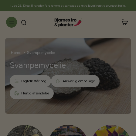
til
I uge 29, 30 og 31 kan der forekomme et par dages ekstra leveringstid grundet ferie.
indhold
›
Home
Svampemycelie
Svampemycelie
Fagfolk står bag
Ansvarlig emballage
Hurtig afsendelse