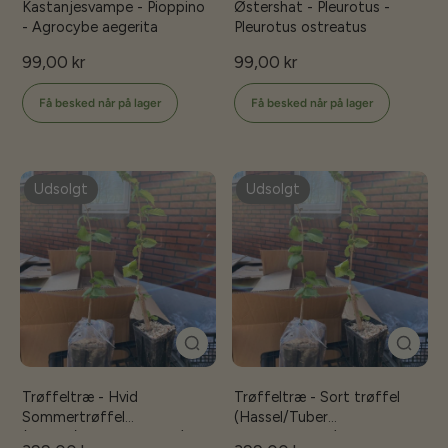
Kastanjesvampe - Pioppino
Østershat - Pleurotus -
- Agrocybe aegerita
Pleurotus ostreatus
99,00 kr
99,00 kr
Få besked når på lager
Få besked når på lager
Udsolgt
Udsolgt
Trøffeltræ - Hvid
Trøffeltræ - Sort trøffel
Sommertrøffel
(Hassel/Tuber
(Hassel/Tuber aestivum)
melanosporum)