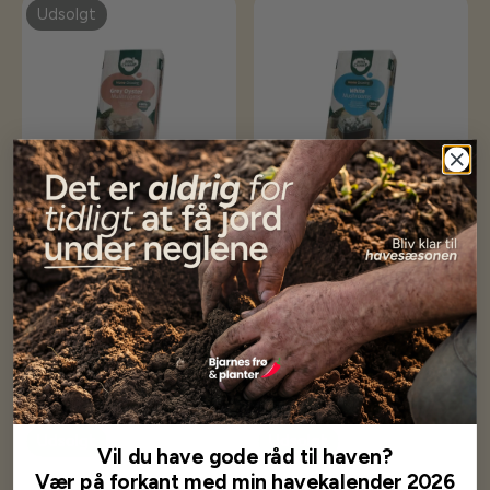
Udsolgt
Mini Champ - Østershat Grå
Mini Champ - Champignon
Hvid
99,00 kr
99,00 kr
Få besked når på lager
Læg i kurv
Udsolgt
Udsolgt
Vil du have gode råd til haven?
Vær på forkant med min havekalender 2026