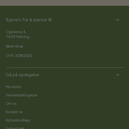
Bjarne's frø & planter ©
Cypresvej 4,
7400 Herning
Skriv til os
CVR: 30982304
Gå på opdagelse
Min konto
Handelsbetingelser
Om os
Kontakt os
Nyhedsindlæg
Fortrød køb