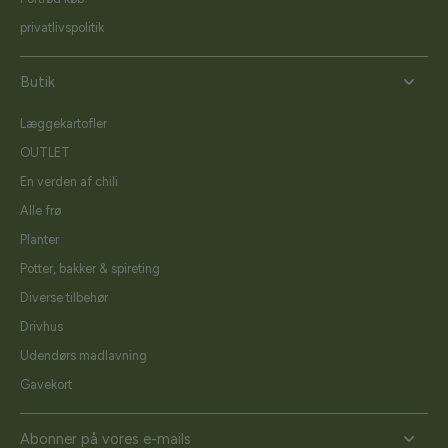
privatlivspolitik
Butik
Læggekartofler
OUTLET
En verden af chili
Alle frø
Planter
Potter, bakker & spireting
Diverse tilbehør
Drivhus
Udendørs madlavning
Gavekort
Abonner på vores e-mails