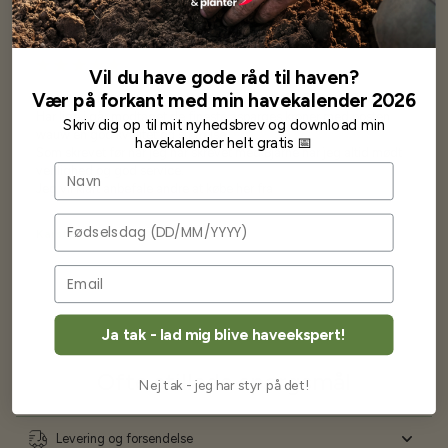
Vil du have gode råd til haven?
Vær på forkant med min havekalender 2026
Har altid kun mødt god vejledning og hjælp fra Barney (Bjarne)
Har lige i går modtaget de fineste asparges kroner med posten
Skriv dig op til mit nyhedsbrev og download min
wauw en god kvalitet og størrelse.
havekalender helt gratis 📅
Som skrevet før når jeg har skrevet med Bjarne har jeg altid mødt
Navn
venlighed og god service.
Jeg vil klart anbefale andre at købe her fra
Fødselsdag
Karsten Larsen
Ja tak - lad mig blive haveekspert!
Ofte stillede spørgsmål
Nej tak - jeg har styr på det!
Levering og forsendelse