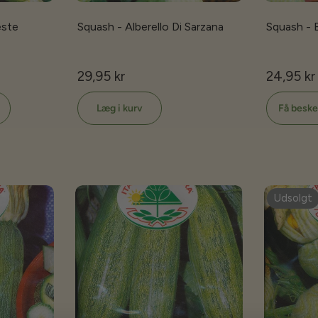
este
Squash - Alberello Di Sarzana
Squash - B
29,95 kr
24,95 kr
Læg i kurv
Få beske
Udsolgt