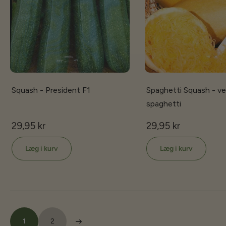
Squash - President F1
Spaghetti Squash - v
spaghetti
29,95 kr
29,95 kr
Læg i kurv
Læg i kurv
1
2