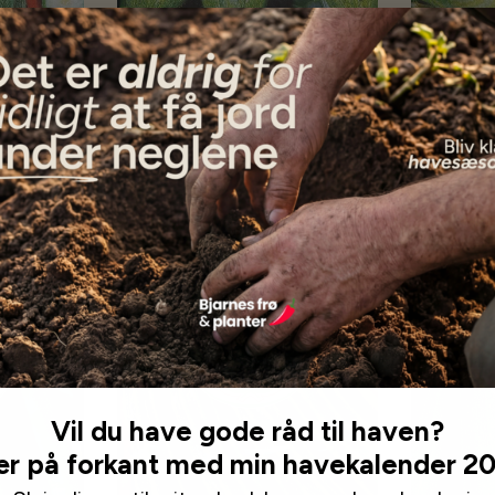
 San
Squash - Greyzini Hybrid F1
Squash - 
29,95 kr
24,95 kr
Læg i kurv
Få beske
Udsolgt
Vil du have gode råd til haven?
r på forkant med min havekalender 2