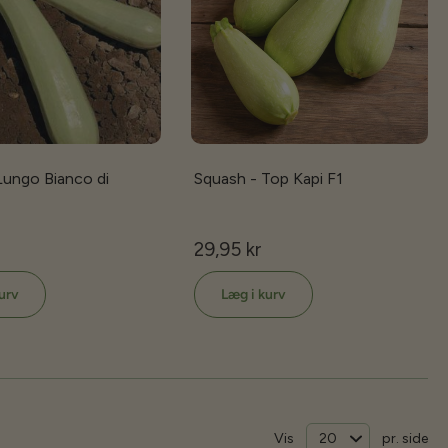
Lungo Bianco di
Squash - Top Kapi F1
29,95 kr
urv
Læg i kurv
Vis
pr. side