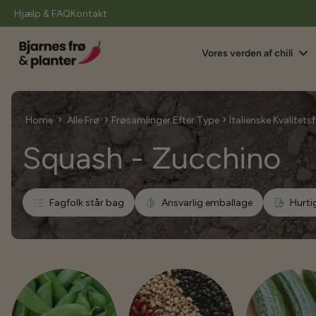
il
Hjælp & FAQ
Kontakt
indhold
Vores verden af chili
›
›
›
Home
Alle Frø
Frøsamlinger Efter Type
Italienske Kvalitetsf
Squash - Zucchino
Fagfolk står bag
Ansvarlig emballage
Hurti