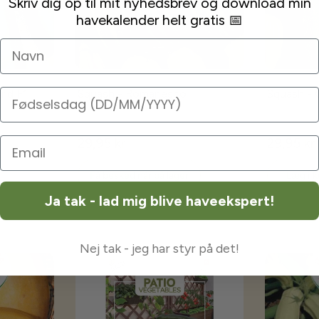
Skriv dig op til mit nyhedsbrev og download min
havekalender helt gratis 📅
Navn
Fødselsdag
rid F1
Squash - Romanesco
Squash -
29,95 kr
29,95 kr
Få besked når på lager
Læg i k
Ja tak - lad mig blive haveekspert!
Nej tak - jeg har styr på det!