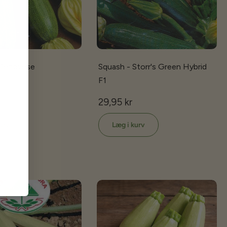
 Genovese
Squash - Storr's Green Hybrid
F1
29,95 kr
urv
Læg i kurv