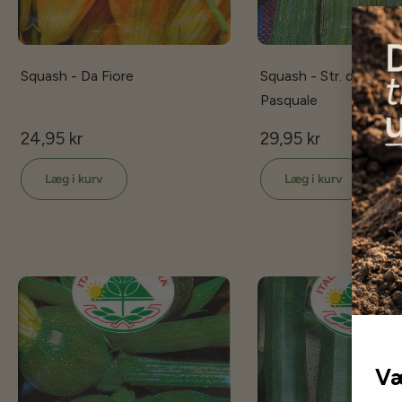
Squash - Da Fiore
Squash - Str. d'Italia /
Pasquale
24,95 kr
29,95 kr
Læg i kurv
Læg i kurv
Væ