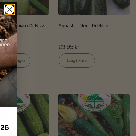
Tondo Chiaro Di Nizza
Squash - Nero Di Milano
29,95 kr
d når på lager
Læg i kurv
026