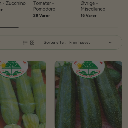
 - Zucchino
Tomater -
Øvrige -
Pomodoro
Miscellaneo
er
29 Varer
16 Varer
Sorter efter: