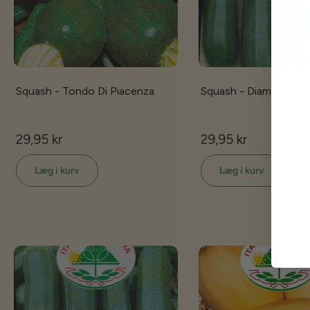
Squash - Tondo Di Piacenza
Squash - Diamant Hyb
29,95 kr
29,95 kr
Læg i kurv
Læg i kurv