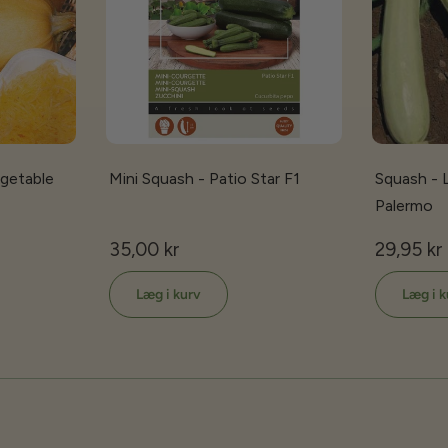
egetable
Mini Squash - Patio Star F1
Squash - 
Palermo
35,00 kr
29,95 kr
Læg i kurv
Læg i k