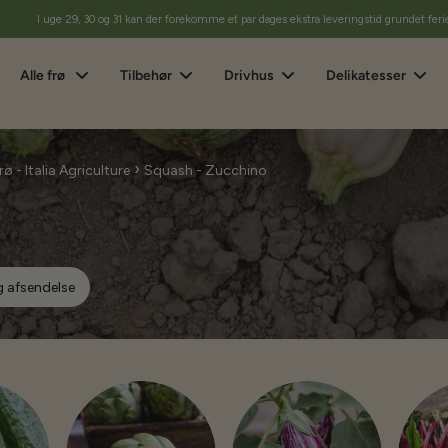
I uge 29, 30 og 31 kan der forekomme et par dages ekstra leveringstid grundet feri
Alle frø
Tilbehør
Drivhus
Delikatesser
›
rø - Italia Agriculture
Squash - Zucchino
g afsendelse