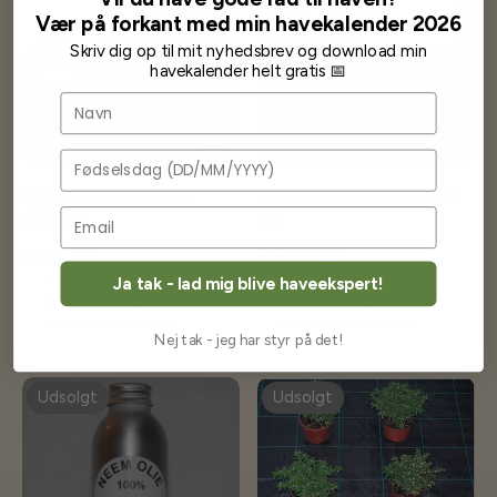
Vær på forkant med min havekalender 2026
Skriv dig op til mit nyhedsbrev og download min
havekalender helt gratis 📅
Navn
Fødselsdag
Sticker - Jeg er chilifan
Sticker - Stor Chili 80 x 35
/Sølv-alu
cm
36,00 kr
250,00 kr
Ja tak - lad mig blive haveekspert!
Få besked når på lager
Få besked når på lager
Nej tak - jeg har styr på det!
Udsolgt
Udsolgt