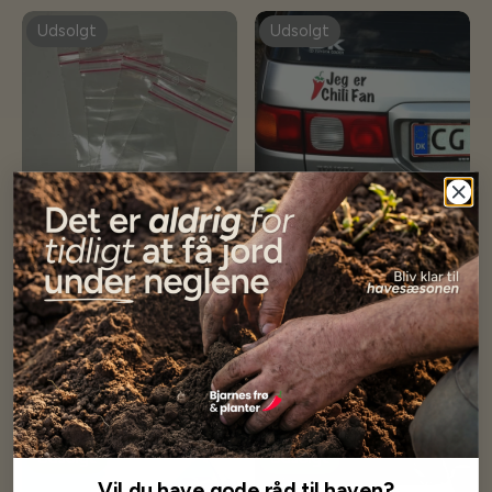
Udsolgt
Udsolgt
Lynlås poser 100 stk 120 x
Sticker - Jeg er chilifan
180 mm
/Sort
55,00 kr
36,00 kr
Få besked når på lager
Få besked når på lager
Udsolgt
Udsolgt
Vil du have gode råd til haven?