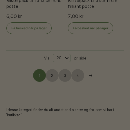
Blisterpack til 1 x 13 cm rund
Blisterpack til 3 stk 11 cm
potte
firkant potte
6,00 kr
7,00 kr
Få besked når på lager
Få besked når på lager
Vis
pr. side
1
2
3
4
I denne kategori finder du alt andet end planter og frø, som vi har i
"butikken"