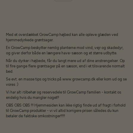
Med et overdækket GrowCamp højbed kan alle opleve glæden ved
hjemmedyrkede grøntsager.
En GrowCamp beskytter nemlig planterne mod vind, vejr og skadedyr,
og giver derfor både en længere have-sæson og et større udbytte.
Når du dyrker i højbede, får du langt mere ud af dine anstrengelser. Op
til fire gange flere grøntsager på en sæson, end i et tilsvarende normalt
bed.
Se evt. en masse tips og tricks på www.growcamp.dk eller kom ud og se
vores :)
Vi har alt i tilbehør og reservedele til GrowCamp familien - kontakt os
endelig hvis du mangler noget!!
OBS OBS OBS !!! Hjemmesiden kan ikke rigtig finde ud af fragt i forhold
til GrowCamp produkter - vi vil altid korrigere prisen således du kun
betaler de faktiske omkostninger!!!!!