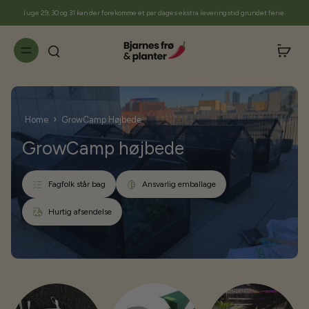
til
I uge 29, 30 og 31 kan der forekomme et par dages ekstra leveringstid grundet ferie.
indhold
›
Home
GrowCamp Højbede
GrowCamp højbede
Fagfolk står bag
Ansvarlig emballage
Hurtig afsendelse