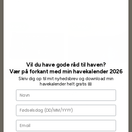
Vælg muligheder
Vælg muligheder
Udsolgt
Udsolgt
Vil du have gode råd til haven?
Vær på forkant med min havekalender 2026
Skriv dig op til mit nyhedsbrev og download min
havekalender helt gratis 📅
GC Varmemåtte 21W – 52 x
OEM Varmemåtte 21W – 52
Navn
25 cm
x 25 cm
179,00 kr
179,00 kr
Fødselsdag
Få besked når på lager
Få besked når på lager