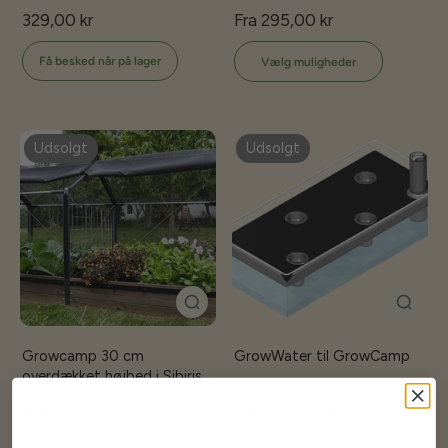
329,00 kr
Fra 295,00 kr
Få besked når på lager
Vælg muligheder
Udsolgt
Udsolgt
Growcamp 30 cm
GrowWater til GrowCamp
overdækket højbed i Sibirisk
Lærketræ
Fra 1.388,00 kr
Fra 299,00 kr