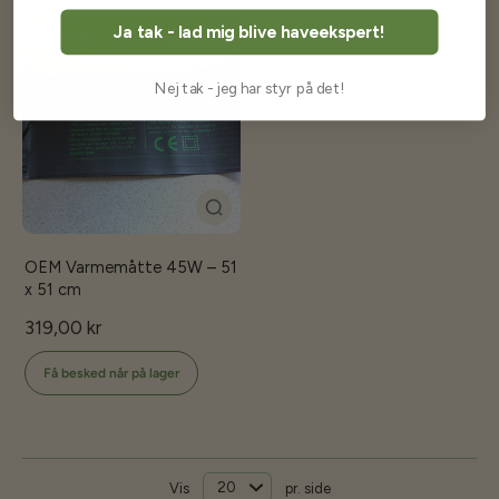
Ja tak - lad mig blive haveekspert!
Udsolgt
Nej tak - jeg har styr på det!
OEM Varmemåtte 45W – 51
x 51 cm
319,00 kr
Få besked når på lager
Vis
pr. side