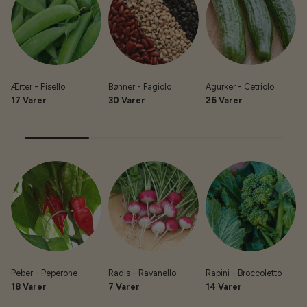
Ærter - Pisello
Bønner - Fagiolo
Agurker - Cetriolo
A
17 Varer
30 Varer
26 Varer
Peber - Peperone
Radis - Ravanello
Rapini - Broccoletto
S
18 Varer
7 Varer
14 Varer