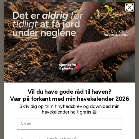
Udsolgt
Løg - Tropea Rossa Tonda
Løg - Lampascioni o
muscari
29,95 kr
24,95 kr
Vil du have gode råd til haven?
Vær på forkant med min havekalender 2026
Få besked når på lager
Læg i kurv
Skriv dig op til mit nyhedsbrev og download min
havekalender helt gratis 📅
Navn
Fødselsdag