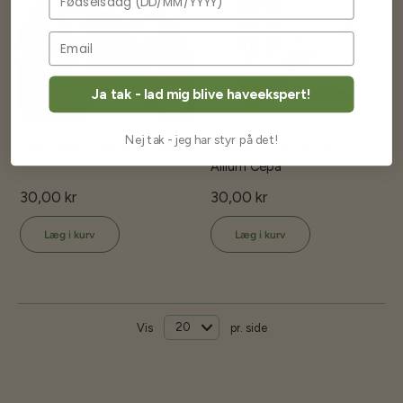
Ja tak - lad mig blive haveekspert!
Nej tak - jeg har styr på det!
Løg, - Rød - Robelja - ØKO
Perleløg - De Barletta -
Allium Cepa
30,00 kr
30,00 kr
Læg i kurv
Læg i kurv
Vis
pr. side