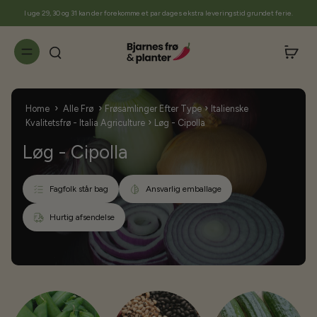
til
I uge 29, 30 og 31 kan der forekomme et par dages ekstra leveringstid grundet ferie.
indhold
›
›
›
Home
Alle Frø
Frøsamlinger Efter Type
Italienske
›
Kvalitetsfrø - Italia Agriculture
Løg - Cipolla
Løg - Cipolla
Fagfolk står bag
Ansvarlig emballage
Hurtig afsendelse