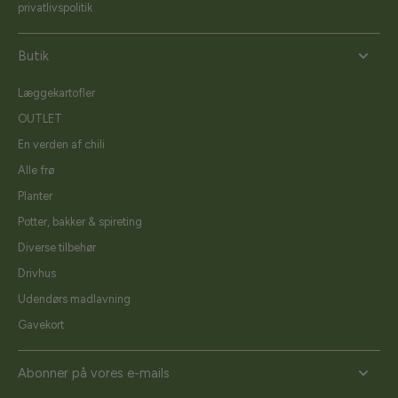
privatlivspolitik
Butik
Læggekartofler
OUTLET
En verden af chili
Alle frø
Planter
Potter, bakker & spireting
Diverse tilbehør
Drivhus
Udendørs madlavning
Gavekort
Abonner på vores e-mails