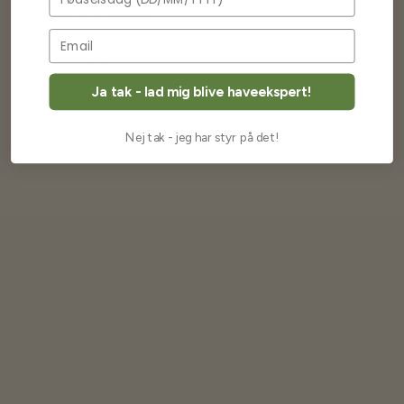
Frøkvalitet og garanti
Betaling og priser
Ja tak - lad mig blive haveekspert!
Returnering og fortrydelse
Nej tak - jeg har styr på det!