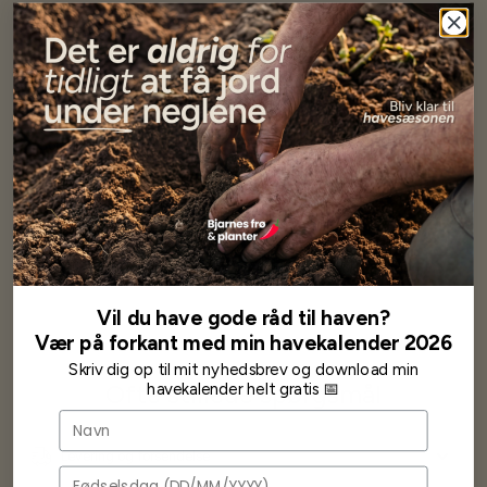
Har altid kun mødt god vejledning og hjælp fra Barney (Bjarne)
Har lige i går modtaget de fineste asparges kroner med posten
wauw en god kvalitet og størrelse.
Som skrevet før når jeg har skrevet med Bjarne har jeg altid mødt
venlighed og god service.
Jeg vil klart anbefale andre at købe her fra
Karsten Larsen
Vil du have gode råd til haven?
Vær på forkant med min havekalender 2026
Skriv dig op til mit nyhedsbrev og download min
Ofte stillede spørgsmål
havekalender helt gratis 📅
Navn
Levering og forsendelse
Fødselsdag