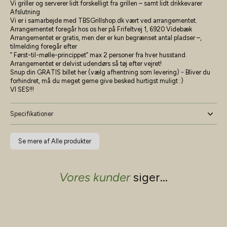
Vi griller og serverer lidt forskelligt fra grillen –
samt lidt drikkevarer
Afslutning
Vi er i samarbejde med
TBSGrillshop.dk
vært ved arrangementet.
Arrangementet foregår hos os her på Frifeltvej 1, 6920 Videbæk
Arrangementet er gratis, men der er kun begrænset antal pladser –,
tilmelding foregår efter
” Først-til-mølle-princippet”
max 2 personer fra hver husstand.
Arrangementet er delvist udendørs så tøj efter vejret!
Snup din GRATIS billet her (vælg afhentning som levering) - Bliver du
forhindret, må du meget gerne give besked hurtigst muligt :)
VI SES!!!
Specifikationer
Se mere af Alle produkter
Vores kunder
siger...