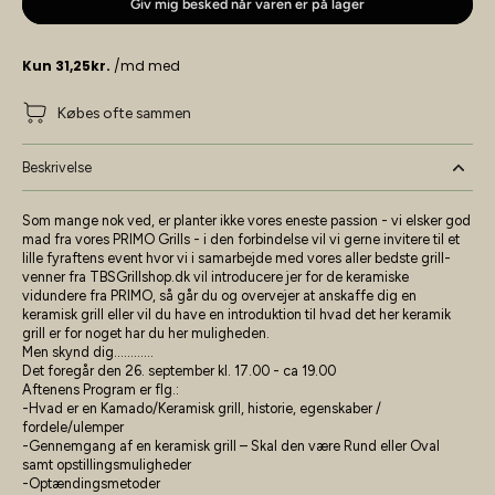
Giv mig besked når varen er på lager
Købes ofte sammen
Beskrivelse
Som mange nok ved, er planter ikke vores eneste passion - vi elsker god
mad fra vores PRIMO Grills - i den forbindelse vil vi gerne invitere til et
lille fyraftens event hvor vi i samarbejde med vores aller bedste grill-
venner fra
TBSGrillshop.dk
vil introducere jer for de keramiske
vidundere fra PRIMO, så går du og overvejer at anskaffe dig en
keramisk grill eller vil du have en introduktion til hvad det her keramik
grill er for noget har du her muligheden.
Men skynd dig…………
Det foregår den 26. september kl. 17.00 - ca 19.00
Aftenens Program er flg.:
-Hvad er en Kamado/Keramisk grill, historie, egenskaber /
fordele/ulemper
-Gennemgang af en keramisk grill – Skal den være Rund eller Oval
samt opstillingsmuligheder
-Optændingsmetoder