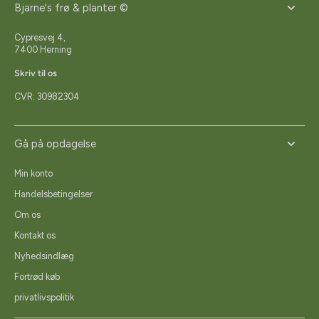
Bjarne's frø & planter ©
Cypresvej 4,
7400 Herning
Skriv til os
CVR: 30982304
Gå på opdagelse
Min konto
Handelsbetingelser
Om os
Kontakt os
Nyhedsindlæg
Fortrød køb
privatlivspolitik