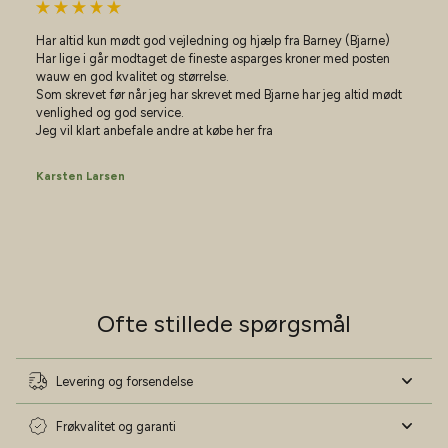
Har altid kun mødt god vejledning og hjælp fra Barney (Bjarne)
Vil du have gode råd til haven?
Har lige i går modtaget de fineste asparges kroner med posten
Vær på forkant med min havekalender 2026
wauw en god kvalitet og størrelse.
Skriv dig op til mit nyhedsbrev og download min
Som skrevet før når jeg har skrevet med Bjarne har jeg altid mødt
havekalender helt gratis 📅
venlighed og god service.
Jeg vil klart anbefale andre at købe her fra
Navn
Karsten Larsen
Fødselsdag
Ja tak - lad mig blive haveekspert!
Ofte stillede spørgsmål
Nej tak - jeg har styr på det!
Levering og forsendelse
Frøkvalitet og garanti