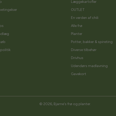
o
Læggekartofler
etingelser
OUTLET
En verden af chili
os
Alle frø
ndlæg
Planter
køb
Potter, bakker & spireting
spolitik
Diverse tilbehør
Drivhus
Udendørs madlavning
Gavekort
© 2026,
Bjarne's frø og planter
.