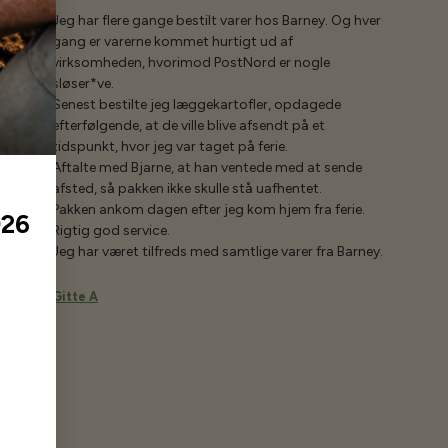
Jeg har flere gange bestilt varer hos Barney. Og hver
gang er varerne kommet hurtigt ud af
virksomheden, hvorimod PostNord er nogle
sløser*ve.
Senest bestilte jeg læggekartofler, opdagede
efterfølgende, at de ville blive afsendt på et
tidspunkt, hvor jeg var taget på ferie.
Aftalte med Bjarne, at han ventede med at sende
afsted, så pakken ikke skulle stå uafhentet.
Pakken ankom dagen efter jeg kom hjem fra ferie.
026
Rigtig god service.
Jeg har været tilfreds med samtlige varer fra Barney.
Gitte A