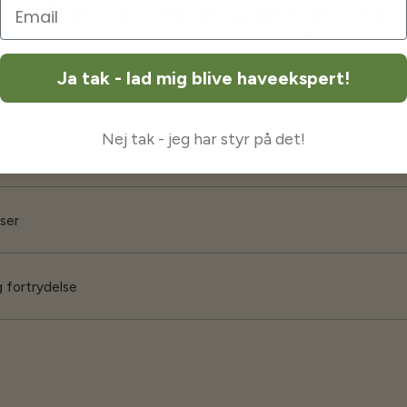
Ofte stillede spørgsmål
Ja tak - lad mig blive haveekspert!
orsendelse
Nej tak - jeg har styr på det!
 garanti
iser
 fortrydelse