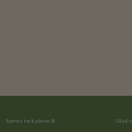
Bjarne's frø & planter ©
Gå på o