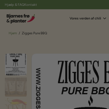
il
Hjælp & FAQ
Kontakt
indhold
Vores verden af chili
Hjem
/
Zigges Pure BBQ
Gå
til
produktoplysninger