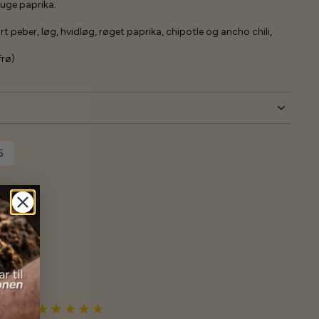
bruge paprika.
t peber, løg, hvidløg, røget paprika, chipotle og ancho chili,
frø)
5