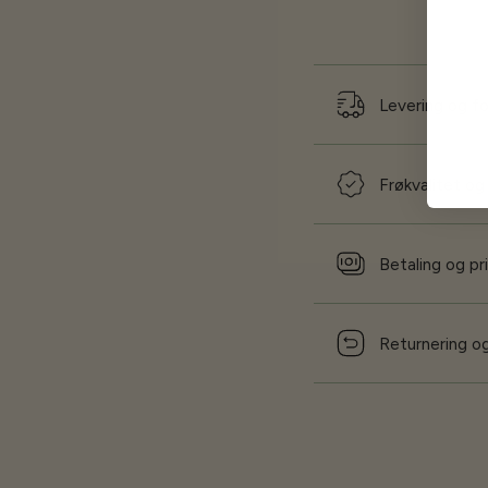
Levering og f
Frøkvalitet og
Betaling og pr
Returnering og