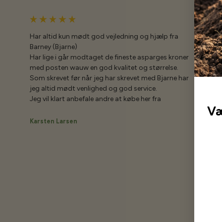
Har altid kun mødt god vejledning og hjælp fra
Barney (Bjarne)
Har lige i går modtaget de fineste asparges kroner
med posten wauw en god kvalitet og størrelse.
Som skrevet før når jeg har skrevet med Bjarne har
jeg altid mødt venlighed og god service.
Jeg vil klart anbefale andre at købe her fra
Væ
Karsten Larsen