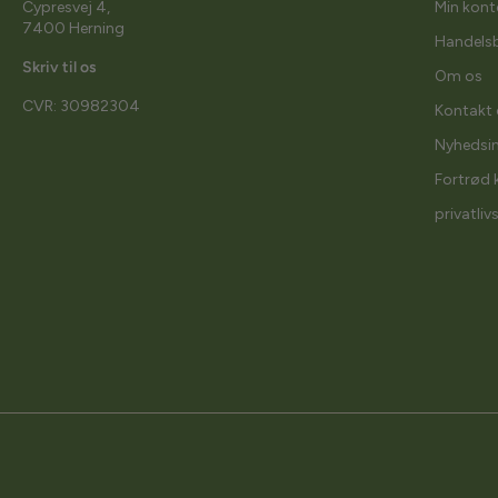
Cypresvej 4,
Min kont
7400 Herning
Handelsb
Skriv til os
Om os
CVR: 30982304
Kontakt 
Nyhedsi
Fortrød 
privatliv