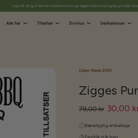
I uge 29, 30 og 31 kan der forekomme et par dages ekstra leveringstid grundet feri
Alle frø
Tilbehør
Drivhus
Delikatesser
Cyber Week 2025
Zigges Pu
30,00 k
79,00 kr
Bæredygtig emballage
Fagfolk står bag