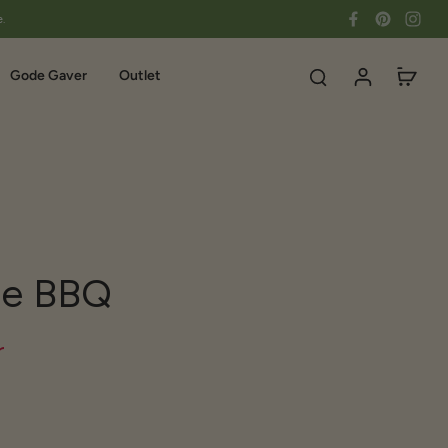
e.
Gode Gaver
Outlet
re BBQ
r