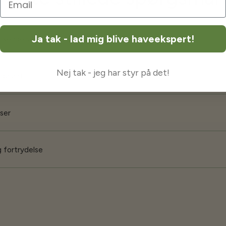
Ja tak - lad mig blive haveekspert!
orsendelse
Nej tak - jeg har styr på det!
 garanti
iser
 fortrydelse