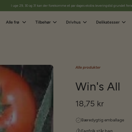
I uge 29, 30 og 31 kan der forekomme et par dages ekstra leveringstid grundet feri
Alle frø
Tilbehør
Drivhus
Delikatesser
Alle produkter
Win's All
18,75 kr
Bæredygtig emballage
Fagfolk står bag