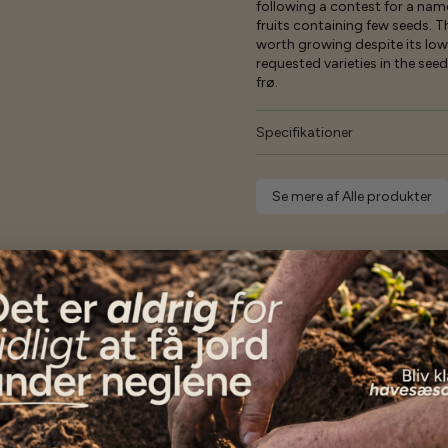
following a contest for a name.
fruits containing few seeds. Th
worth growing despite its lowe
requested varieties in the se
frø.
Specifikationer
Se mere af Alle produkter
Vores kunder
siger...