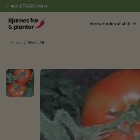
il
Hjælp & FAQ
Kontakt
indhold
Vores verden af chili
Hjem
/
Win's All
Gå
til
produktoplysninger