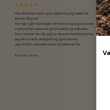
Har altid kun mødt god vejledning og hjælp fra
Barney (Bjarne)
Har lige i går modtaget de fineste asparges kroner
med posten wauw en god kvalitet og størrelse.
Som skrevet før når jeg har skrevet med Bjarne har
jeg altid mødt venlighed og god service.
Jeg vil klart anbefale andre at købe her fra
Væ
Karsten Larsen