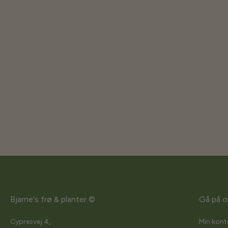
Bjarne's frø & planter ©
Gå på o
Cypresvej 4,
Min kont