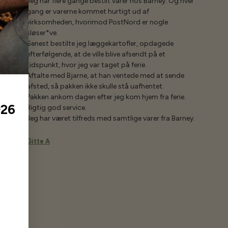
Jeg har flere gange bestilt varer hos Barney. Og hver
gang er varerne kommet hurtigt ud af
virksomheden, hvorimod PostNord er nogle
sløser*ve.
Senest bestilte jeg læggekartofler, opdagede
efterfølgende, at de ville blive afsendt på et
tidspunkt, hvor jeg var taget på ferie.
Aftalte med Bjarne, at han ventede med at sende
afsted, så pakken ikke skulle stå uafhentet.
Pakken ankom dagen efter jeg kom hjem fra ferie.
026
Rigtig god service.
Jeg har været tilfreds med samtlige varer fra Barney.
Gitte A