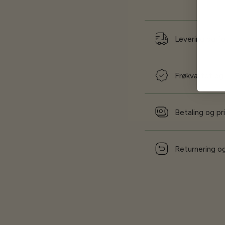
Levering og f
Frøkvalitet og
Betaling og pr
Returnering og