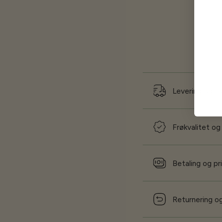
Levering og f
Frøkvalitet og
Betaling og pr
Returnering og