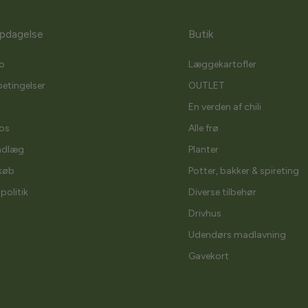
pdagelse
Butik
o
Læggekartofler
etingelser
OUTLET
En verden af chili
os
Alle frø
ndlæg
Planter
køb
Potter, bakker & spireting
spolitik
Diverse tilbehør
Drivhus
Udendørs madlavning
Gavekort