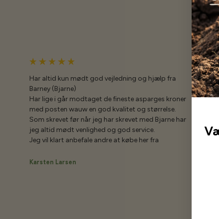
Har altid kun mødt god vejledning og hjælp fra
Barney (Bjarne)
Har lige i går modtaget de fineste asparges kroner
med posten wauw en god kvalitet og størrelse.
Som skrevet før når jeg har skrevet med Bjarne har
Væ
jeg altid mødt venlighed og god service.
Jeg vil klart anbefale andre at købe her fra
Karsten Larsen