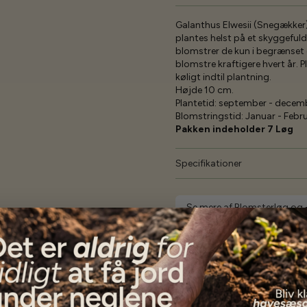
Galanthus Elwesii (Snegækker) 
plantes helst på et skyggefuld
blomstrer de kun i begrænset 
blomstre kraftigere hvert år.
køligt indtil plantning.
Højde 10 cm.
Plantetid: september - decem
Blomstringstid: Januar - Febru
Pakken indeholder 7 Løg
Specifikationer
Se mere af Blomsterløg og 
Vores kunder
siger...