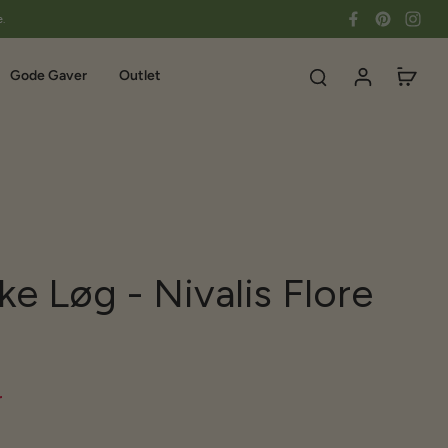
e.
Gode Gaver
Outlet
e Løg - Nivalis Flore
r