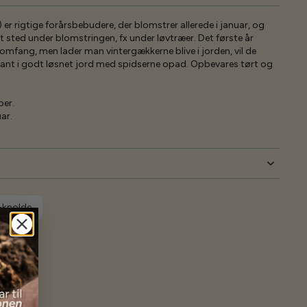
er rigtige forårsbebudere, der blomstrer allerede i januar, og
t sted under blomstringen, fx under løvtræer. Det første år
omfang, men lader man vintergækkerne blive i jorden, vil de
 Plant i godt løsnet jord med spidserne opad. Opbevares tørt og
ber.
ar.
-knolde