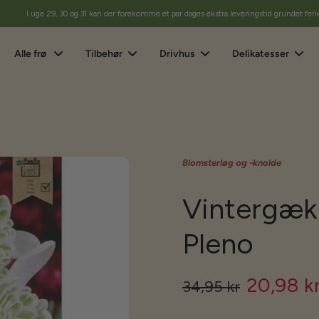
I uge 29, 30 og 31 kan der forekomme et par dages ekstra leveringstid grundet feri
Alle frø
Tilbehør
Drivhus
Delikatesser
Blomsterløg og -knolde
Vintergækk
Pleno
20,98 k
34,95 kr