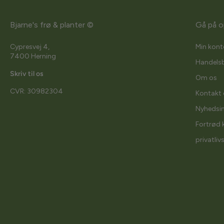
Bjarne's frø & planter ©
Gå på o
Cypresvej 4,
Min kont
7400 Herning
Handelsb
Skriv til os
Om os
CVR: 30982304
Kontakt 
Nyhedsi
Fortrød 
privatliv