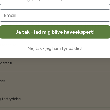
Ofte stillede spørgsmål
Ja tak - lad mig blive haveekspert!
orsendelse
Nej tak - jeg har styr på det!
 garanti
iser
 fortrydelse