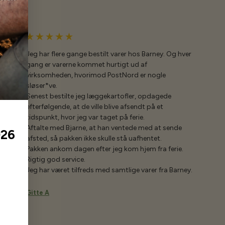
Jeg har flere gange bestilt varer hos Barney. Og hver
gang er varerne kommet hurtigt ud af
virksomheden, hvorimod PostNord er nogle
sløser*ve.
Senest bestilte jeg læggekartofler, opdagede
efterfølgende, at de ville blive afsendt på et
tidspunkt, hvor jeg var taget på ferie.
Aftalte med Bjarne, at han ventede med at sende
026
afsted, så pakken ikke skulle stå uafhentet.
Pakken ankom dagen efter jeg kom hjem fra ferie.
Rigtig god service.
Jeg har været tilfreds med samtlige varer fra Barney.
Gitte A