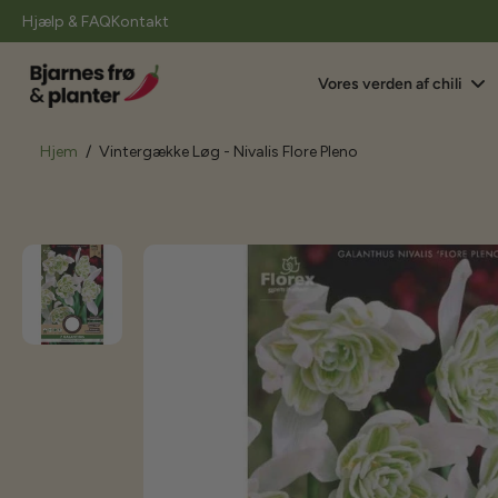
il
Hjælp & FAQ
Kontakt
indhold
Vores verden af chili
Hjem
/
Vintergække Løg - Nivalis Flore Pleno
Gå
til
produktoplysninger