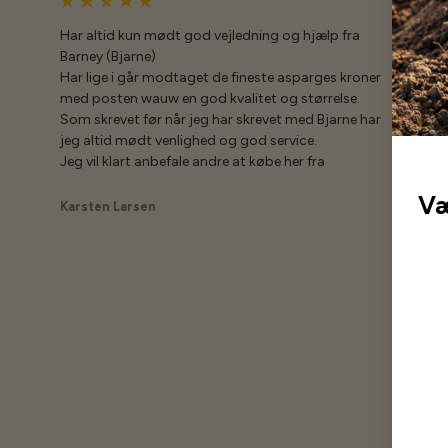
Har altid kun mødt god vejledning og hjælp fra
Barney (Bjarne)
Har lige i går modtaget de fineste asparges kroner
med posten wauw en god kvalitet og størrelse.
Som skrevet før når jeg har skrevet med Bjarne har
jeg altid mødt venlighed og god service.
Jeg vil klart anbefale andre at købe her fra
Væ
Karsten Larsen