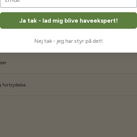
orsendelse
Ja tak - lad mig blive haveekspert!
 garanti
Nej tak - jeg har styr på det!
iser
 fortrydelse