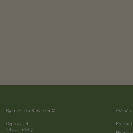
Bjarne's frø & planter ©
Gå på o
Cypresvej 4,
Min kont
7400 Herning
Handelsb