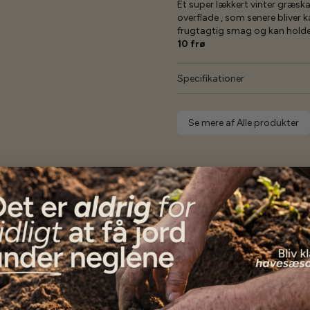
Et super lækkert vinter græs
overflade , som senere bliver ka
frugtagtig smag og kan holde si
10 frø
Specifikationer
Se mere af Alle produkter
Vores kunder
siger...