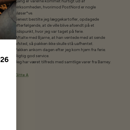
gang er varerne kommet hurtigt ud af
virksomheden, hvorimod PostNord er nogle
sløser*ve.
Senest bestilte jeg læggekartofler, opdagede
efterfølgende, at de ville blive afsendt på et
tidspunkt, hvor jeg var taget på ferie.
Aftalte med Bjarne, at han ventede med at sende
afsted, så pakken ikke skulle stå uafhentet.
Pakken ankom dagen efter jeg kom hjem fra ferie.
Rigtig god service.
026
Jeg har været tilfreds med samtlige varer fra Barney.
Gitte A