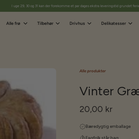
I uge 29, 30 og 31 kan der forekomme et par dages ekstra leveringstid grundet feri
Alle frø
Tilbehør
Drivhus
Delikatesser
Alle produkter
Vinter Græ
20,00 kr
Bæredygtig emballage
Fagfolk står bag