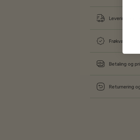
Levering og f
Frøkvalitet og
Betaling og pr
Returnering og