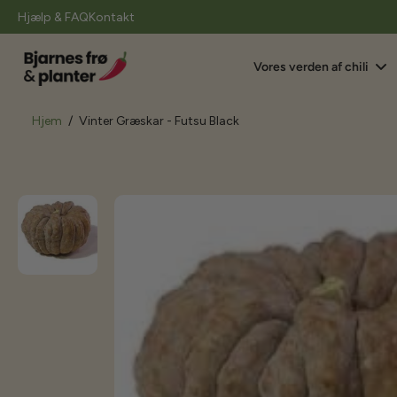
il
Hjælp & FAQ
Kontakt
indhold
Vores verden af chili
Hjem
/
Vinter Græskar - Futsu Black
Gå
til
produktoplysninger