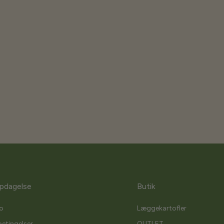
pdagelse
Butik
o
Læggekartofler
etingelser
OUTLET