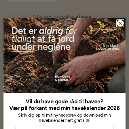
Vores kunder
siger...
Har altid kun mødt god vejledning og hjælp fra Barney (Bjarne)
Har lige i går modtaget de fineste asparges kroner med posten
wauw en god kvalitet og størrelse.
Som skrevet før når jeg har skrevet med Bjarne har jeg altid mødt
venlighed og god service.
Jeg vil klart anbefale andre at købe her fra
Karsten Larsen
Vil du have gode råd til haven?
Vær på forkant med min havekalender 2026
Skriv dig op til mit nyhedsbrev og download min
havekalender helt gratis 📅
Navn