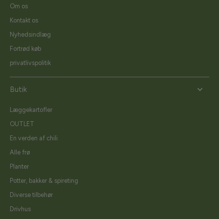
Om os
Kontakt os
Nyhedsindlæg
Fortrød køb
privatlivspolitik
Butik
Læggekartofler
OUTLET
En verden af chili
Alle frø
Planter
Potter, bakker & spireting
Diverse tilbehør
Drivhus