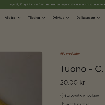
I uge 29, 30 og 31 kan der forekomme et par dages ekstra leveringstid grundet feri
Alle frø
Tilbehør
Drivhus
Delikatesser
Alle produkter
Tuono - C
20,00 kr
Bæredygtig emballage
Fagfolk står bag