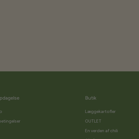
pdagelse
Butik
o
Læggekartofler
etingelser
OUTLET
En verden af chili