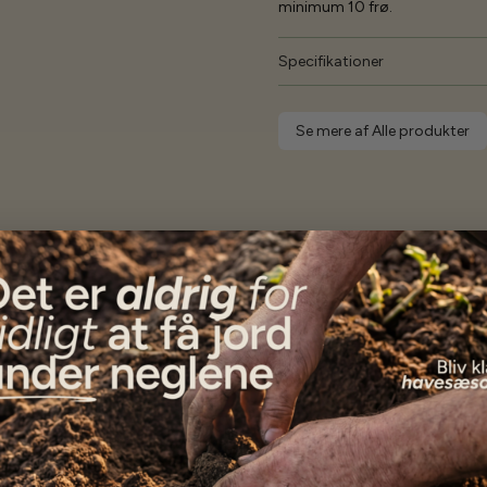
minimum 10 frø.
Specifikationer
Se mere af Alle produkter
Vores kunder
siger...
Alle frøene er endnu ikke i jorden, men kundeservice
var ud over alle forventninger. Varerne blev afsendt
med det samme, og da noget manglede eftersendte