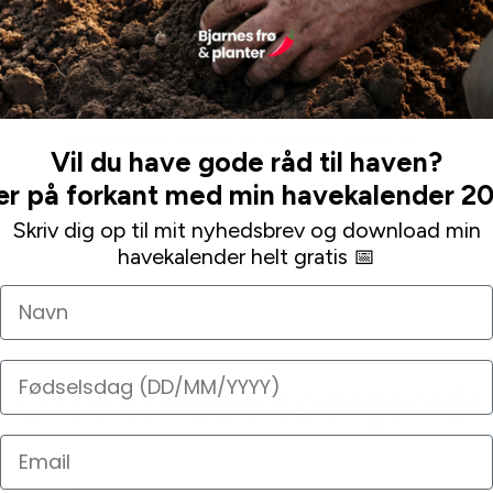
de det med det samme, selvom jeg havde skrevet, at
det ikke var nødvendigt. Endda vedlagt en venlig
hilsen og ekstra “gave” (tusinde tak!). Alle mine mails
blev besvaret indenfor meget få timer.
Deres sortiment er bredt og man finder næsten alt.
Vil du have gode råd til haven?
r på forkant med min havekalender 2
Leaa
Skriv dig op til mit nyhedsbrev og download min
havekalender helt gratis 📅
Navn
Fødselsdag
Ofte stillede spørgsmål