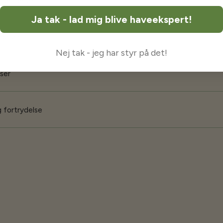
orsendelse
Ja tak - lad mig blive haveekspert!
 garanti
Nej tak - jeg har styr på det!
iser
 fortrydelse