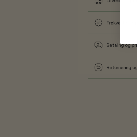
Levering og f
Frøkvalitet og
Betaling og pr
Returnering og