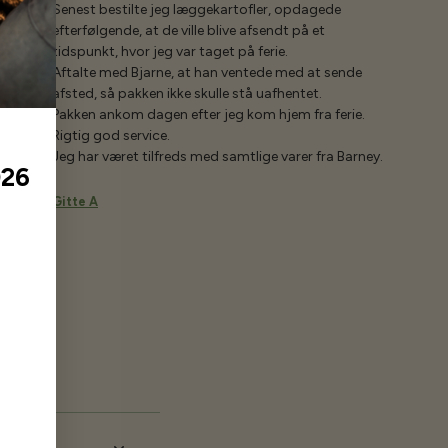
Senest bestilte jeg læggekartofler, opdagede
efterfølgende, at de ville blive afsendt på et
tidspunkt, hvor jeg var taget på ferie.
Aftalte med Bjarne, at han ventede med at sende
afsted, så pakken ikke skulle stå uafhentet.
Pakken ankom dagen efter jeg kom hjem fra ferie.
Rigtig god service.
Jeg har været tilfreds med samtlige varer fra Barney.
026
Gitte A