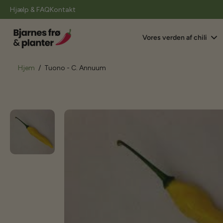
il
Hjælp & FAQ
Kontakt
indhold
Vores verden af chili
Hjem
/
Tuono - C. Annuum
Gå
til
produktoplysninger