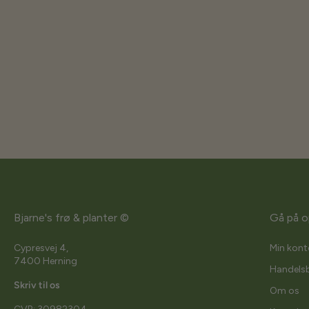
Bjarne's frø & planter ©
Gå på o
Cypresvej 4,
Min kont
7400 Herning
Handelsb
Skriv til os
Om os