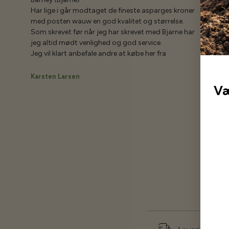
Har lige i går modtaget de fineste asparges kroner
med posten wauw en god kvalitet og størrelse.
Som skrevet før når jeg har skrevet med Bjarne har
jeg altid mødt venlighed og god service.
Jeg vil klart anbefale andre at købe her fra
Karsten Larsen
Væ