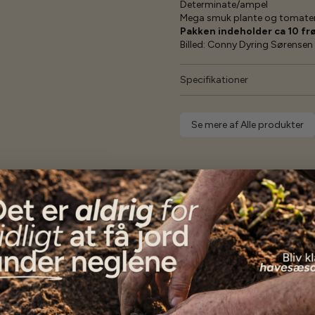
Determinate/ampel
Mega smuk plante og tomate
Pakken indeholder ca 10 fr
Billed: Conny Dyring Sørensen
Specifikationer
Se mere af Alle produkter
Vores kunder
siger...