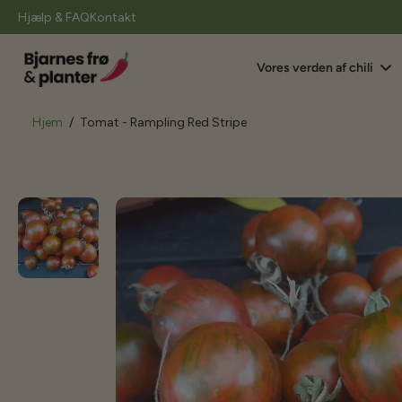
il
Hjælp & FAQ
Kontakt
indhold
Vores verden af chili
Hjem
/
Tomat - Rampling Red Stripe
Gå
til
produktoplysninger