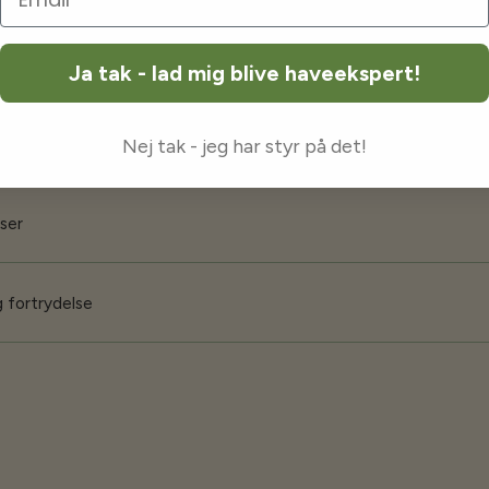
orsendelse
Ja tak - lad mig blive haveekspert!
 garanti
Nej tak - jeg har styr på det!
iser
 fortrydelse