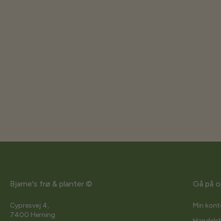
Bjarne's frø & planter ©
Gå på o
Cypresvej 4,
Min kont
7400 Herning
Handelsb