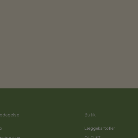
pdagelse
Butik
o
Læggekartofler
etingelser
OUTLET