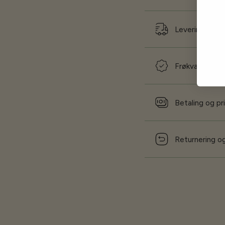
Levering og f
Frøkvalitet og
Betaling og pr
Returnering og