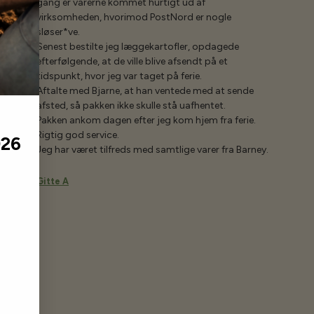
gang er varerne kommet hurtigt ud af
virksomheden, hvorimod PostNord er nogle
sløser*ve.
Senest bestilte jeg læggekartofler, opdagede
efterfølgende, at de ville blive afsendt på et
tidspunkt, hvor jeg var taget på ferie.
Aftalte med Bjarne, at han ventede med at sende
afsted, så pakken ikke skulle stå uafhentet.
Pakken ankom dagen efter jeg kom hjem fra ferie.
Rigtig god service.
026
Jeg har været tilfreds med samtlige varer fra Barney.
Gitte A