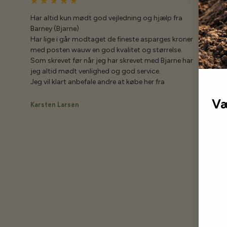
Har altid kun mødt god vejledning og hjælp fra
Barney (Bjarne)
Har lige i går modtaget de fineste asparges kroner
med posten wauw en god kvalitet og størrelse.
Som skrevet før når jeg har skrevet med Bjarne har
jeg altid mødt venlighed og god service.
Jeg vil klart anbefale andre at købe her fra
Væ
Karsten Larsen