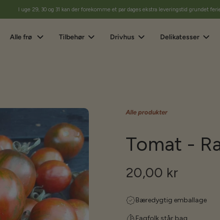
I uge 29, 30 og 31 kan der forekomme et par dages ekstra leveringstid grundet feri
Alle frø
Tilbehør
Drivhus
Delikatesser
Alle produkter
Tomat - R
20,00 kr
Bæredygtig emballage
Fagfolk står bag