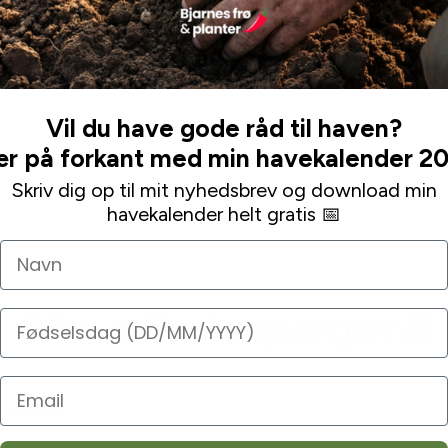
det ikke var nødvendigt. Endda vedlagt en venlig
hilsen og ekstra “gave” (tusinde tak!). Alle mine mails
blev besvaret indenfor meget få timer.
Deres sortiment er bredt og man finder næsten alt.
Vil du have gode råd til haven?
Leaa
r på forkant med min havekalender 2
Skriv dig op til mit nyhedsbrev og download min
havekalender helt gratis 📅
Navn
Ofte stillede spørgsmål
Fødselsdag
orsendelse