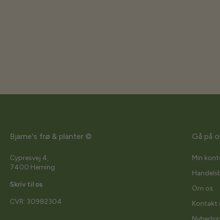
Bjarne's frø & planter ©
Gå på o
Cypresvej 4,
Min kont
7400 Herning
Handelsb
Skriv til os
Om os
CVR: 30982304
Kontakt 
Nyhedsi