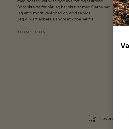
med posten wauw en god kvalitet og størrelse.
Som skrevet før når jeg har skrevet med Bjarne har
jeg altid mødt venlighed og god service.
Jeg vil klart anbefale andre at købe her fra
Karsten Larsen
Væ
Levering og f