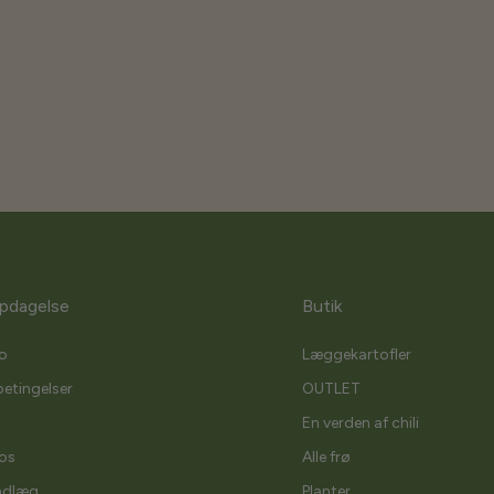
pdagelse
Butik
o
Læggekartofler
etingelser
OUTLET
En verden af chili
os
Alle frø
ndlæg
Planter