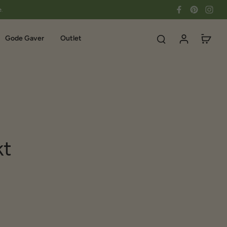
e.
Gode Gaver
Outlet
kt