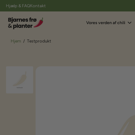
il
Hjælp & FAQ
Kontakt
indhold
Vores verden af chili
Hjem
/
Testprodukt
Gå
til
produktoplysninger