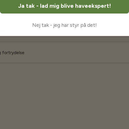
Ja tak - lad mig blive haveekspert!
 garanti
Nej tak - jeg har styr på det!
iser
 fortrydelse