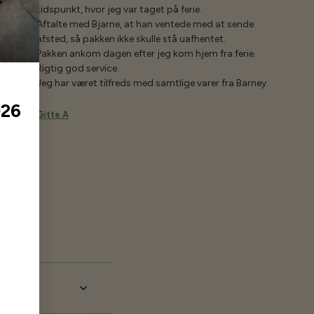
tidspunkt, hvor jeg var taget på ferie.
Aftalte med Bjarne, at han ventede med at sende
afsted, så pakken ikke skulle stå uafhentet.
Pakken ankom dagen efter jeg kom hjem fra ferie.
Rigtig god service.
Jeg har været tilfreds med samtlige varer fra Barney.
026
Gitte A