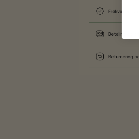
Frøkvalitet og
Betaling og pr
Returnering og