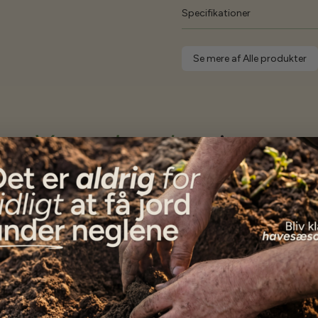
Specifikationer
Se mere af Alle produkter
Vores kunder
siger...
Alle frøene er endnu ikke i jorden, men kundeservice
var ud over alle forventninger. Varerne blev afsendt
med det samme, og da noget manglede eftersendte
de det med det samme, selvom jeg havde skrevet, at