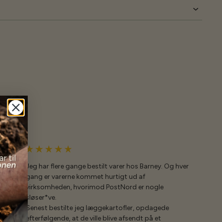
Jeg har flere gange bestilt varer hos Barney. Og hver
gang er varerne kommet hurtigt ud af
virksomheden, hvorimod PostNord er nogle
sløser*ve.
Senest bestilte jeg læggekartofler, opdagede
efterfølgende, at de ville blive afsendt på et