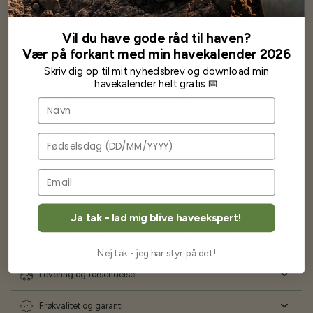
Vil du have gode råd til haven?
Har altid kun mødt god vejledning og hjælp fra Barney (Bjarne)
Har lige i går modtaget de fineste asparges kroner med posten
Vær på forkant med min havekalender 2026
wauw en god kvalitet og størrelse.
Skriv dig op til mit nyhedsbrev og download min
Som skrevet før når jeg har skrevet med Bjarne har jeg altid mødt
havekalender helt gratis 📅
venlighed og god service.
Jeg vil klart anbefale andre at købe her fra
Navn
Karsten Larsen
Fødselsdag
Ja tak - lad mig blive haveekspert!
Ofte stillede spørgsmål
Nej tak - jeg har styr på det!
Levering og forsendelse
Frøkvalitet og garanti