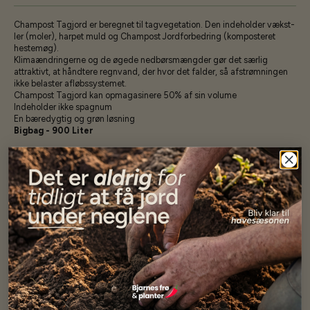
Champost Tagjord er beregnet til tagvegetation. Den indeholder vækst-
ler (moler), harpet muld og Champost Jordforbedring (komposteret
hestemøg).
Klimaændringerne og de øgede nedbørsmængder gør det særlig
attraktivt, at håndtere regnvand, der hvor det falder, så afstrømningen
ikke belaster afløbssystemet.
Champost Tagjord kan opmagasinere 50% af sin volume
Indeholder ikke spagnum
En bæredygtig og grøn løsning
Bigbag - 900 Liter
Specifikationer
Se mere af BigBag sortiment
Vores kunder
siger...