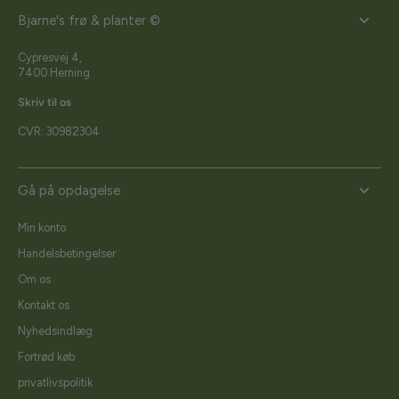
Bjarne's frø & planter ©
Cypresvej 4,
7400 Herning
Skriv til os
CVR: 30982304
Gå på opdagelse
Min konto
Handelsbetingelser
Om os
Kontakt os
Nyhedsindlæg
Fortrød køb
privatlivspolitik