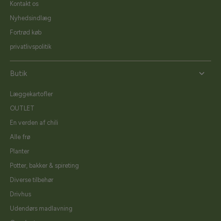
Kontakt os
Nyhedsindlæg
Fortrød køb
privatlivspolitik
Butik
Læggekartofler
OUTLET
En verden af chili
Alle frø
Planter
Potter, bakker & spireting
Diverse tilbehør
Drivhus
Udendørs madlavning