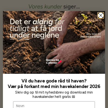
Vores kunder
siger...
Har altid kun mødt god vejledning og hjælp fra Barney (Bjarne)
Har lige i går modtaget de fineste asparges kroner med posten
wauw en god kvalitet og størrelse.
Som skrevet før når jeg har skrevet med Bjarne har jeg altid mødt
venlighed og god service.
Jeg vil klart anbefale andre at købe her fra
Karsten Larsen
Vil du have gode råd til haven?
Vær på forkant med min havekalender 2026
Skriv dig op til mit nyhedsbrev og download min
havekalender helt gratis 📅
Navn