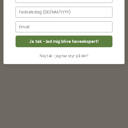
Ofte stillede spørgsmål
Fødselsdag
Levering og forsendelse
Frøkvalitet og garanti
Ja tak - lad mig blive haveekspert!
Betaling og priser
Returnering og fortrydelse
Nej tak - jeg har styr på det!