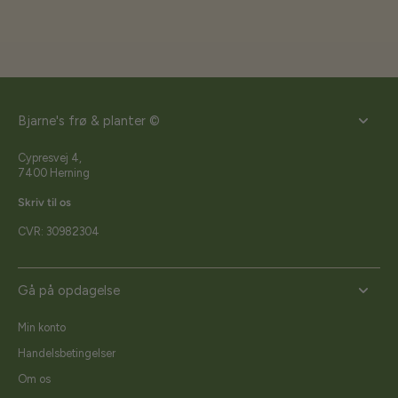
Bjarne's frø & planter ©
Cypresvej 4,
7400 Herning
Skriv til os
CVR: 30982304
Gå på opdagelse
Min konto
Handelsbetingelser
Om os