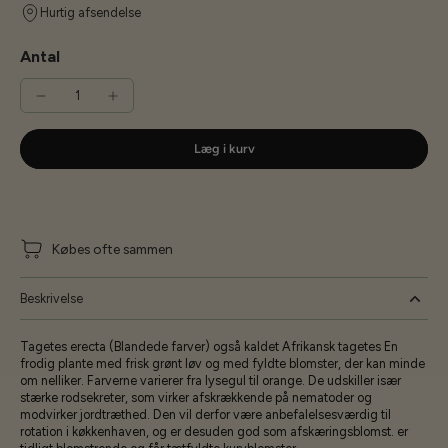
Hurtig afsendelse
Antal
Læg i kurv
Købes ofte sammen
Beskrivelse
Tagetes erecta (Blandede farver) også kaldet Afrikansk tagetes En
frodig plante med frisk grønt løv og med fyldte blomster, der kan minde
om nelliker. Farverne varierer fra lysegul til orange. De udskiller især
stærke rodsekreter, som virker afskrækkende på nematoder og
modvirker jordtræthed. Den vil derfor være anbefalelsesværdig til
rotation i køkkenhaven, og er desuden god som afskæringsblomst. er