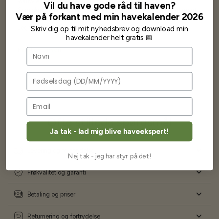
wauw en god kvalitet og størrelse.
Vil du have gode råd til haven?
Som skrevet før når jeg har skrevet med Bjarne har jeg altid mødt
Vær på forkant med min havekalender 2026
venlighed og god service.
Jeg vil klart anbefale andre at købe her fra
Skriv dig op til mit nyhedsbrev og download min
havekalender helt gratis 📅
Karsten Larsen
Navn
Fødselsdag
Ofte stillede spørgsmål
Ja tak - lad mig blive haveekspert!
Levering og forsendelse
Nej tak - jeg har styr på det!
Frøkvalitet og garanti
Betaling og priser
Returnering og fortrydelse