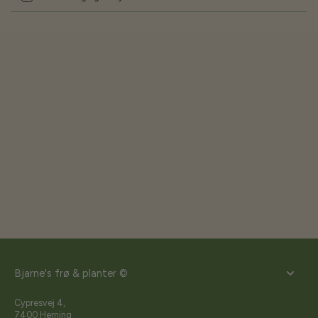
Bjarne's frø & planter ©
Cypresvej 4,
7400 Herning