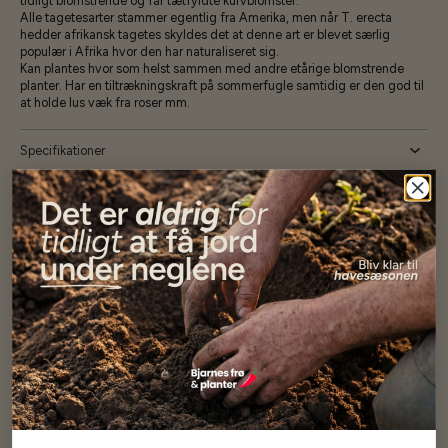
tidligt blomstrende og får tætfyldte kurvblomster.
Alle tagetesarter stammer egentlig fra Amerika, men når T. erecta
hedder afrikansk tagetes skyldes det at denne art er blevet særlig
populær i Afrika hvor den har naturaliseret sig.
Kan plantes hvor som helst sammen med andre etårige blomstrende
planter. Har en tiltrækningskraft på sommerfugle samtidig er den god til
at holde lus væk fra roser mm.
Specifikationer
Se mere af Alle produkter
Vores kunder
siger...
Har altid kun mødt god vejledning og hjælp fra Barney (Bjarne)
Har lige i går modtaget de fineste asparges kroner med posten