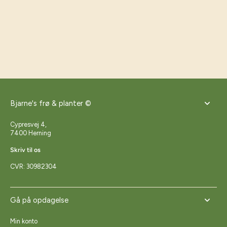
Bjarne's frø & planter ©
Cypresvej 4,
7400 Herning
Skriv til os
CVR: 30982304
Gå på opdagelse
Min konto