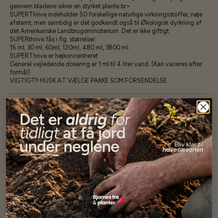
gennem bladene sikrer en styrket plante.br>
SUPERThrive indeholder 50 forskellige naturlige virkningsstoffer, nøje
afstemt, men samtidig er det godkendt også til Økologisk dyrkning af
det Amerikanske Landbrugsministerium. Det er ikke giftigt
SUPERthrive fås i flg. størrelser:
15 ml, 30 ml, 60ml, 120ml, 480 ml, 3800 ml.
SUPERThrive er højkoncentreret
Generel vejledende dosering er 1 ml til 4 liter vand. (Kan varieres efter
formål)
VIGTIGT!! HUSK AT VÆLGE PAKKE SOM FORSENDELSE
Specifikationer
Se mere af Gødningsprodukter
Vores kunder
siger...