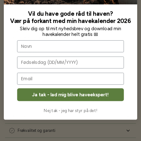
Har altid kun mødt god vejledning og hjælp fra Barney (Bjarne)
Vil du have gode råd til haven?
Har lige i går modtaget de fineste asparges kroner med posten
Vær på forkant med min havekalender 2026
wauw en god kvalitet og størrelse.
Som skrevet før når jeg har skrevet med Bjarne har jeg altid mødt
Skriv dig op til mit nyhedsbrev og download min
venlighed og god service.
havekalender helt gratis 📅
Jeg vil klart anbefale andre at købe her fra
Navn
Karsten Larsen
Fødselsdag
Ja tak - lad mig blive haveekspert!
Ofte stillede spørgsmål
Nej tak - jeg har styr på det!
Levering og forsendelse
Frøkvalitet og garanti