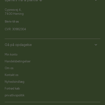
Bjarne's frø & planter ©
Cypresvej 4,
7400 Herning
Skriv til os
CVR: 30982304
Gå på opdagelse
Min konto
Handelsbetingelser
Om os
Kontakt os
Nyhedsindlæg
Fortrød køb
privatlivspolitik