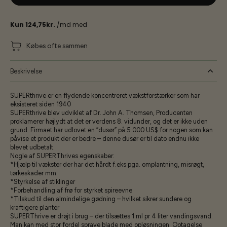
Købes ofte sammen
Beskrivelse
SUPERthrive er en flydende koncentreret vækstforstærker som har
eksisteret siden 1940
SUPERthrive blev udviklet af Dr. John A. Thomsen, Producenten
proklamerer højlydt at det er verdens 8. vidunder, og det er ikke uden
grund. Firmaet har udlovet en ”dusør” på 5.000 US$ for nogen som kan
påvise et produkt der er bedre – denne dusør er til dato endnu ikke
blevet udbetalt.
Nogle af SUPERThrives egenskaber:
*Hjælp til vækster der har det hårdt f.eks pga. omplantning, misrøgt,
tørkeskader mm
*Styrkelse af stiklinger
*Forbehandling af frø for styrket spireevne
*Tilskud til den almindelige gødning – hvilket sikrer sundere og
kraftigere planter
SUPERThrive er drøjt i brug – der tilsættes 1 ml pr 4 liter vandingsvand.
Man kan med stor fordel spraye blade med opløsningen. Optagelse