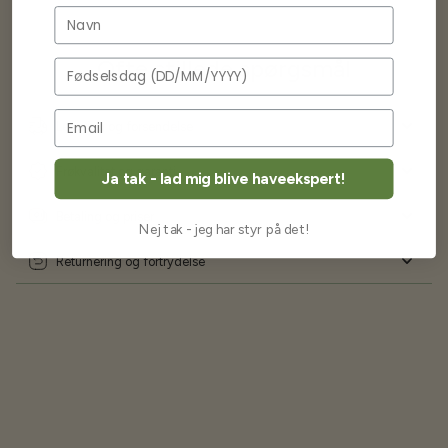
Navn
Ofte stillede spørgsmål
Fødselsdag
Levering og forsendelse
Frøkvalitet og garanti
Ja tak - lad mig blive haveekspert!
Betaling og priser
Nej tak - jeg har styr på det!
Returnering og fortrydelse