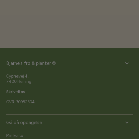
Bjarne's frø & planter ©
Cypresvej 4,
7400 Herning
Skriv til os
CVR: 30982304
Gå på opdagelse
Min konto