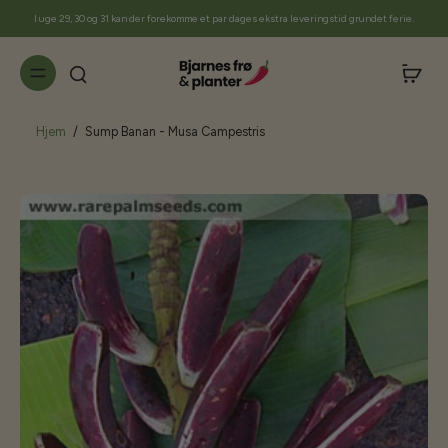
til
I uge 29, 30 og 31 kan der forekomme et par dages ekstra leveringstid grundet ferie.
indhold
Hjem
/
Sump Banan - Musa Campestris