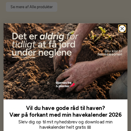
Se mere af Alle produkter
Vores kunder
siger...
Har altid kun mødt god vejledning og hjælp fra Barney (Bjarne)
Har lige i går modtaget de fineste asparges kroner med posten
wauw en god kvalitet og størrelse.
Som skrevet før når jeg har skrevet med Bjarne har jeg altid mødt
venlighed og god service.
Jeg vil klart anbefale andre at købe her fra
Vil du have gode råd til haven?
Karsten Larsen
Vær på forkant med min havekalender 2026
Skriv dig op til mit nyhedsbrev og download min
havekalender helt gratis 📅