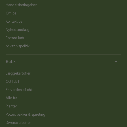
Handelsbetingelser
Om os
Kontakt os
Nyhedsindlæg
Fortrød køb
privatlivspolitik
Butik
Læggekartofler
OUTLET
En verden af chili
Alle frø
Planter
Potter, bakker & spireting
Diverse tilbehør