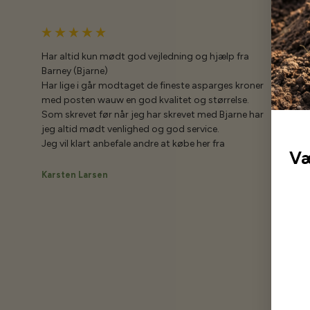
Har altid kun mødt god vejledning og hjælp fra
Barney (Bjarne)
Har lige i går modtaget de fineste asparges kroner
med posten wauw en god kvalitet og størrelse.
Som skrevet før når jeg har skrevet med Bjarne har
jeg altid mødt venlighed og god service.
Jeg vil klart anbefale andre at købe her fra
Væ
Karsten Larsen