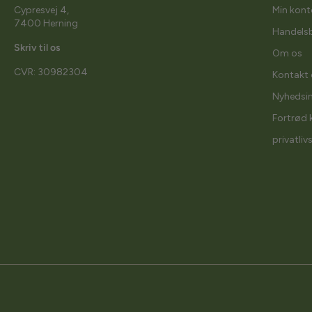
Cypresvej 4,
Min kont
7400 Herning
Handelsb
Skriv til os
Om os
CVR: 30982304
Kontakt 
Nyhedsi
Fortrød 
privatliv