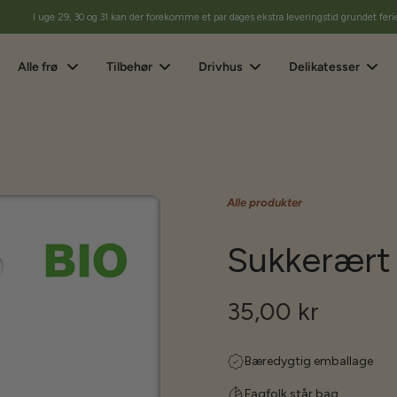
I uge 29, 30 og 31 kan der forekomme et par dages ekstra leveringstid grundet feri
Alle frø
Tilbehør
Drivhus
Delikatesser
Alle produkter
Sukkerært 
35,00 kr
Bæredygtig emballage
Fagfolk står bag