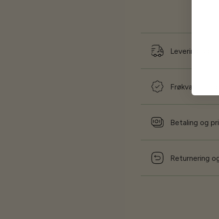
Levering og f
Frøkvalitet og
Betaling og pr
Returnering og