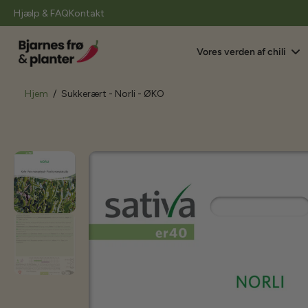
il
Hjælp & FAQ
Kontakt
indhold
Vores verden af chili
Hjem
/
Sukkerært - Norli - ØKO
Gå
til
produktoplysninger