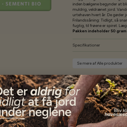
inden bælgene begynder at bliv
muldrig, veldrænet jord. Vande
urtehaven hvert år. De gøder j
Frilandssåning:
Tidligt, så sna
fugtig, til frøene er spiret. Læ
Pakken indeholder 50 gram
Specifikationer
Se mere af Alle produkter
Vores kunder
siger...