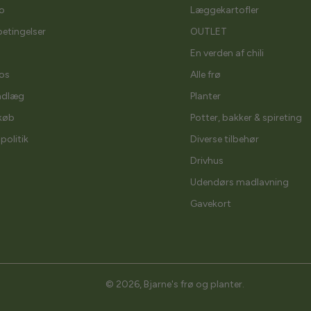
o
Læggekartofler
etingelser
OUTLET
En verden af chili
os
Alle frø
ndlæg
Planter
køb
Potter, bakker & spireting
spolitik
Diverse tilbehør
Drivhus
Udendørs madlavning
Gavekort
© 2026,
Bjarne's frø og planter
.