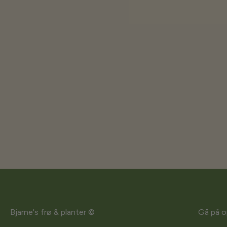
Bjarne's frø & planter ©
Gå på o