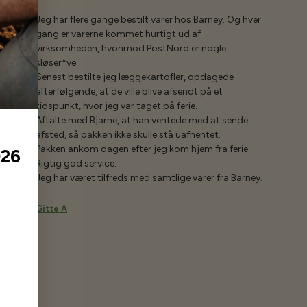
Jeg har flere gange bestilt varer hos Barney. Og hver
gang er varerne kommet hurtigt ud af
virksomheden, hvorimod PostNord er nogle
sløser*ve.
Senest bestilte jeg læggekartofler, opdagede
efterfølgende, at de ville blive afsendt på et
tidspunkt, hvor jeg var taget på ferie.
Aftalte med Bjarne, at han ventede med at sende
afsted, så pakken ikke skulle stå uafhentet.
Pakken ankom dagen efter jeg kom hjem fra ferie.
026
Rigtig god service.
Jeg har været tilfreds med samtlige varer fra Barney.
Gitte A