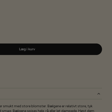
Læg i kurv
smukt med store blomster. Bælgene er relativt store, tyk
smag. Bælgene spises hele, rå eller let dampede. Høst dem