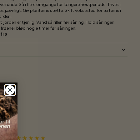
e runde. Så i flere omgange for længere høstperiode. Trives i
s jævnligt. Giv planterne støtte. Skift voksested for ærterne i
orden.
rt jorden er tjenlig. Vand så rillen før såning. Hold såningen
g frøene i blød nogle timer før såningen.
 frø