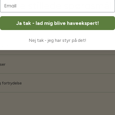
Ofte stillede spørgsmål
Ja tak - lad mig blive haveekspert!
orsendelse
Nej tak - jeg har styr på det!
 garanti
iser
 fortrydelse