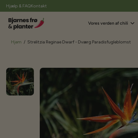
il
Hjælp & FAQ
Kontakt
indhold
Vores verden af chili
Hjem
/
Strelitzia Reginae Dwarf - Dværg Paradisfugleblomst
Gå
til
produktoplysninger