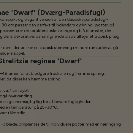
inae 'Dwarf' (Dværg-Paradisfugl)
en kompakt og elegant version af den klassiske paradisfugl-
l 80 cm passer den perfekt til indendørs dyrkning i potter, på
 præsenterer de karakteristiske orange og blå blomster, der
, og dens dekorative, bananlignende blade tilføjer et tropisk præg
or dem, der ønsker en tropisk stemning i mindre rum uden at gå
suelle appel.
Strelitzia reginae 'Dwarf'
4–48 timer for at blødgøre frøskallen og fremme spiring.
ller, da disse kan hæmme spiring.
d, ca. 1 cm dybt.
ndgå overvanding.
er en gennemsigtig låg for at bevare fugtigheden.
med en temperatur på 25–30°C.
 vær tålmodig.
2–3 blade, omplantes de til individuelle potter med en næringsrig