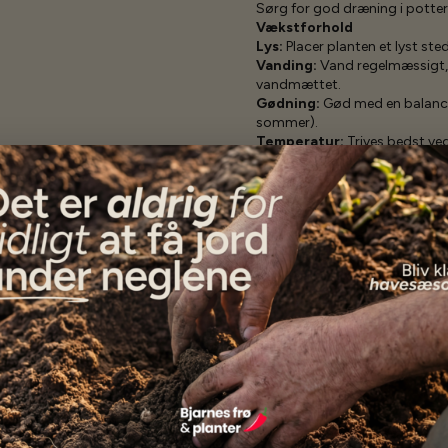
Sørg for god dræning i potter
Vækstforhold
Lys:
Placer planten et lyst ste
Vanding:
Vand regelmæssigt, 
vandmættet.
Gødning:
Gød med en balance
sommer).
Temperatur:
Trives bedst v
temperaturer under 10°C.
Blomstring
Under optimale forhold kan 'Dw
Blomstringen sker typisk i forår
Strelitzia reginae 'Dwarf' er en
dem med begrænset plads.
M
sine spektakulære blomster o
Foto: By I, Brocken Inag
https://commons.wikim
Specifikationer
Se mere af Alle produkter