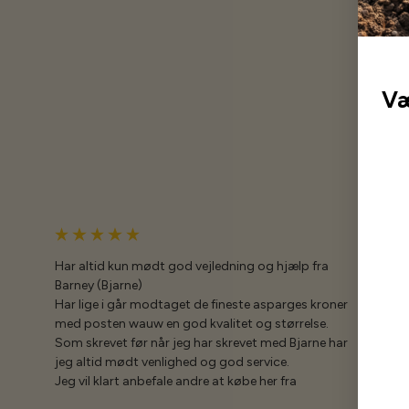
Væ
Har altid kun mødt god vejledning og hjælp fra
Barney (Bjarne)
Har lige i går modtaget de fineste asparges kroner
med posten wauw en god kvalitet og størrelse.
Som skrevet før når jeg har skrevet med Bjarne har
jeg altid mødt venlighed og god service.
Jeg vil klart anbefale andre at købe her fra