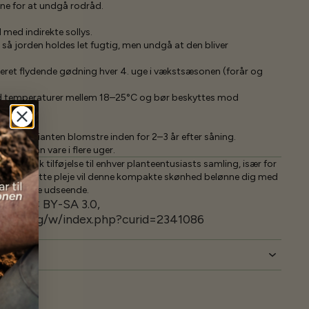
ne for at undgå rodråd.
d med indirekte sollys.
så jorden holdes let fugtig, men undgå at den bliver
ret flydende gødning hver 4. uge i vækstsæsonen (forår og
ed temperaturer mellem 18–25°C og bør beskyttes mod
arf' varianten blomstre inden for 2–3 år efter såning.
et og kan vare i flere uger.
 fantastisk tilføjelse til enhver planteentusiasts samling, især for
ed den rette pleje vil denne kompakte skønhed belønne dig med
g tropiske udseende.
lory, CC BY-SA 3.0,
edia.org/w/index.php?curid=2341086