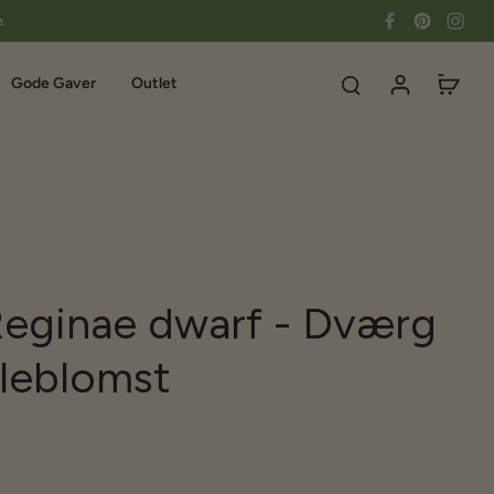
e.
Gode Gaver
Outlet
 Reginae dwarf - Dværg
gleblomst