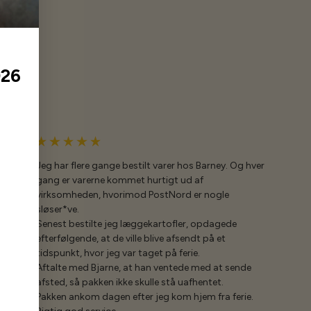
026
Jeg har flere gange bestilt varer hos Barney. Og hver
gang er varerne kommet hurtigt ud af
virksomheden, hvorimod PostNord er nogle
sløser*ve.
Senest bestilte jeg læggekartofler, opdagede
efterfølgende, at de ville blive afsendt på et
tidspunkt, hvor jeg var taget på ferie.
Aftalte med Bjarne, at han ventede med at sende
afsted, så pakken ikke skulle stå uafhentet.
Pakken ankom dagen efter jeg kom hjem fra ferie.