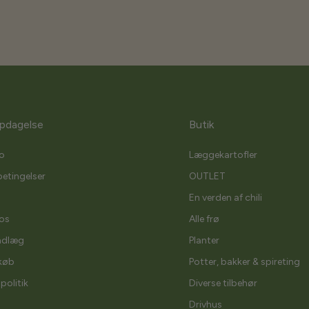
pdagelse
Butik
o
Læggekartofler
etingelser
OUTLET
En verden af chili
os
Alle frø
ndlæg
Planter
køb
Potter, bakker & spireting
spolitik
Diverse tilbehør
Drivhus