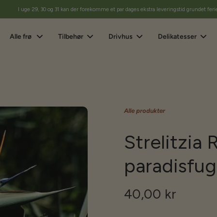
I uge 29, 30 og 31 kan der forekomme et par dages ekstra leveringstid grundet feri
Alle frø
Tilbehør
Drivhus
Delikatesser
Alle produkter
Strelitzia
paradisfu
40,00 kr