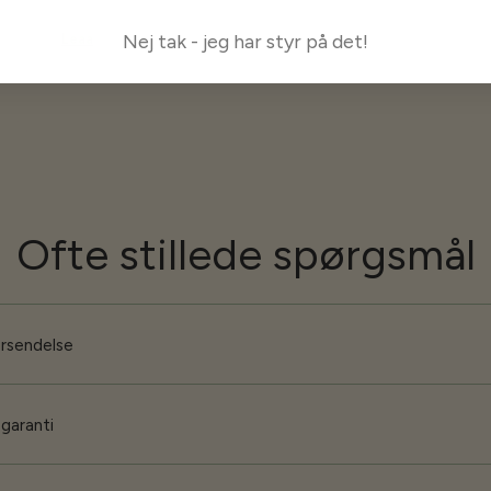
Nej tak - jeg har styr på det!
Leaa
Ofte stillede spørgsmål
orsendelse
 garanti