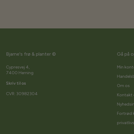
Bjarne's frø & planter ©
Gå på o
Cypresvej 4,
Min kont
7400 Herning
Handelsb
Skriv til os
Om os
CVR: 30982304
Kontakt 
Nyhedsi
Fortrød 
privatliv