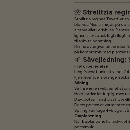
🌺
Strelitzia reg
Strelitzia reginae 'Dwarf' er 
blomst.
Med en højde på op ti
altaner eller i drivhuse.
Planten
ligner en eksotisk fugl i flugt
til enhver indretning.
Denne dværgvariant er ideel f
på kompromis med plantens vi
🌱
Såvejledning: 
Frøforberedelse
Læg frøene i lunkent vand i 2
Fjern eventuelle orange frøska
Såning
Så frøene i en veldrænet såjor
Hold jorden let fugtig, men u
Dæk potten med plastfolie ell
Placer potten et varmt sted 
Spiring kan tage 4–8 uger, så
Omplantning
Når frøplanterne har udviklet 
pottemuld.