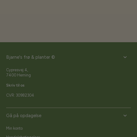
Bjarne's frø & planter ©
Cypresvej 4,
7400 Herning
Skriv til os
CVR: 30982304
Gå på opdagelse
Min konto