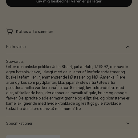
Giv mig besked når varen er på lager
Købes ofte sammen
Beskrivelse
Stewartia,
(efter den britiske politiker John Stuart, jarl af Bute, 1713-92, der havde
egen botanisk have), slægt med ca. ni arter af løvfældende træer og
buske i tefamilien, hjemmehørende i Østasien og NØ-Amerika. Flere
arter dyrkes som prydplanter, bl.a. japansk stewartia (Stewartia
pseudocamellia var. koreana), et ca. 8 m højt, løvfældende træ med
glat, afskallende bark, der danner en mosaik af gule, brune og orange
farver. De spredte blade er mørkt grønne og elliptiske, og blomsterne er
kamelia-lignende med hvide kronblade og kraftigt gule støvblade.
(tekst fra den store danske) minimum 7 frø
Specifikationer