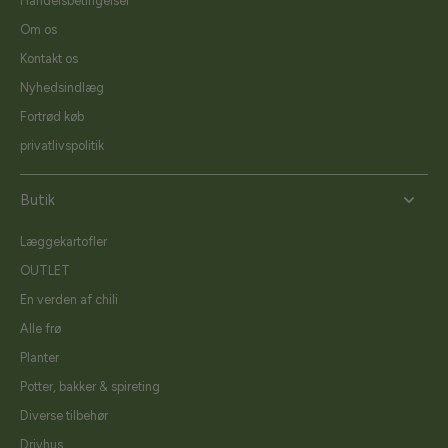
Handelsbetingelser
Om os
Kontakt os
Nyhedsindlæg
Fortrød køb
privatlivspolitik
Butik
Læggekartofler
OUTLET
En verden af chili
Alle frø
Planter
Potter, bakker & spireting
Diverse tilbehør
Drivhus