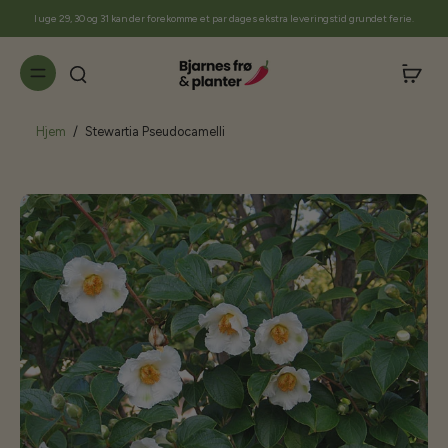
til
I uge 29, 30 og 31 kan der forekomme et par dages ekstra leveringstid grundet ferie.
indhold
Hjem
/
Stewartia Pseudocamelli