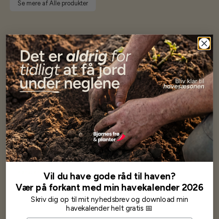
Se mere af Alle produkter
Vores kunder
siger...
Har altid kun mødt god vejledning og hjælp fra Barney (Bjarne)
Har lige i går modtaget de fineste asparges kroner med posten
wauw en god kvalitet og størrelse.
Som skrevet før når jeg har skrevet med Bjarne har jeg altid mødt
venlighed og god service.
Jeg vil klart anbefale andre at købe her fra
Karsten Larsen
Vil du have gode råd til haven?
Vær på forkant med min havekalender 2026
Skriv dig op til mit nyhedsbrev og download min
havekalender helt gratis 📅