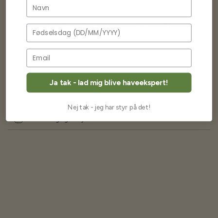
Navn
Ofte stillede spørgsmål
Fødselsdag
Levering og forsendelse
Frøkvalitet og garanti
Ja tak - lad mig blive haveekspert!
Betaling og priser
Nej tak - jeg har styr på det!
Returnering og fortrydelse