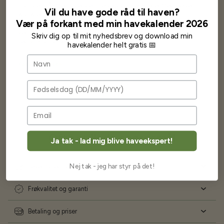
Har lige i går modtaget de fineste asparges kroner med posten
Vil du have gode råd til haven?
wauw en god kvalitet og størrelse.
Vær på forkant med min havekalender 2026
Som skrevet før når jeg har skrevet med Bjarne har jeg altid mødt
venlighed og god service.
Skriv dig op til mit nyhedsbrev og download min
Jeg vil klart anbefale andre at købe her fra
havekalender helt gratis 📅
Navn
Karsten Larsen
Fødselsdag
Ofte stillede spørgsmål
Ja tak - lad mig blive haveekspert!
Nej tak - jeg har styr på det!
Levering og forsendelse
Frøkvalitet og garanti
Betaling og priser