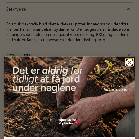
Beskrivelse
En smuk dekorativ blad plante, dyrkes i potter, indendørs og udendørs.
Planten har sin oprindelse i Sydamerika. Der bruges de små blade som
naturlige sødemidler, og de siges at være omkring 300 gange sødere
end sukker. Kan vinter opbevares indendørs, lyst og kølig.
Specifikationer
Se mere af Alle produkter
Vores kunder
siger...
Har altid kun mødt god vejledning og hjælp fra Barney (Bjarne)