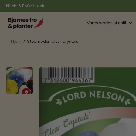
il
Hjælp & FAQ
Kontakt
indhold
Vores verden af chili
Hjem
/
Stedmoder, Clear Crystals
Gå
til
produktoplysninger