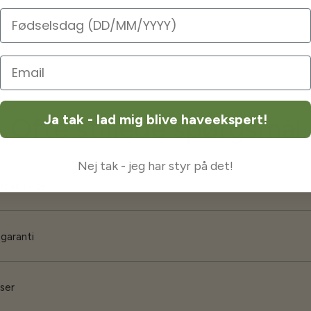
Fødselsdag
Ja tak - lad mig blive haveekspert!
Ofte stillede spørgsmål
Nej tak - jeg har styr på det!
orsendelse
 garanti
iser