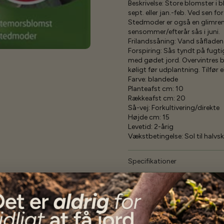
Beskrivelse:
Store blomster i b
sept. eller jan.-feb. Ved sen
Stedmoder er også en glimrende
sensommer/efterår sås i juni.
Frilandssåning:
Vand såfladen f
Forspiring:
Sås tyndt på fugti
med gødet jord. Overvintres bes
køligt før udplantning. Tilfør e
Farve:
blandede
Planteafst cm:
10
Rækkeafst cm:
20
Så-vej:
Forkultivering/direkte
Højde cm:
15
Levetid:
2-årig
Vækstbetingelse:
Sol til halv
Specifikationer
Se mere af Alle produkter