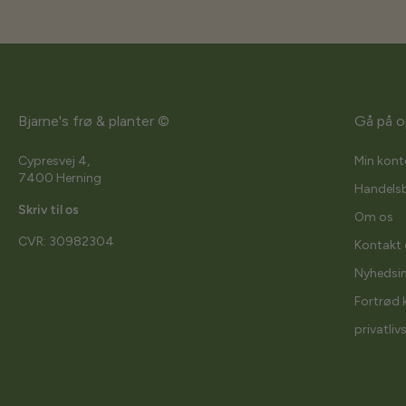
Bjarne's frø & planter ©
Gå på o
Cypresvej 4,
Min kont
7400 Herning
Handelsb
Skriv til os
Om os
CVR: 30982304
Kontakt 
Nyhedsi
Fortrød 
privatliv