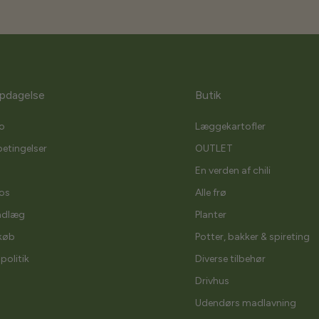
pdagelse
Butik
o
Læggekartofler
etingelser
OUTLET
En verden af chili
os
Alle frø
ndlæg
Planter
køb
Potter, bakker & spireting
spolitik
Diverse tilbehør
Drivhus
Udendørs madlavning