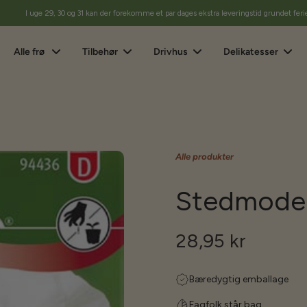
I uge 29, 30 og 31 kan der forekomme et par dages ekstra leveringstid grundet feri
Alle frø
Tilbehør
Drivhus
Delikatesser
Alle produkter
Stedmoder,
28,95 kr
Bæredygtig emballage
Fagfolk står bag