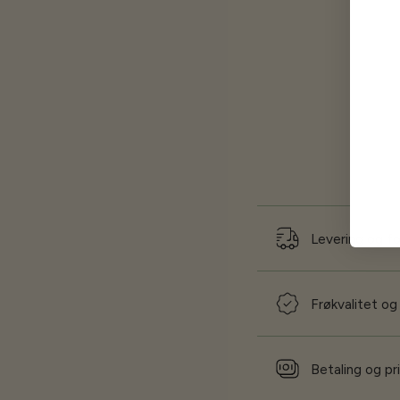
Levering og f
Frøkvalitet og
Betaling og pr