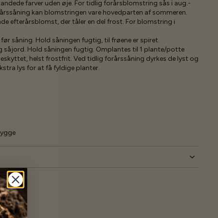
landede farver uden øje. For tidlig forårsblomstring sås i aug.-
 forårssåning kan blomstringen vare hovedparten af sommeren.
 efterårsblomst, der tåler en del frost. For blomstring i
ør såning. Hold såningen fugtig, til frøene er spiret.
g såjord. Hold såningen fugtig. Omplantes til 1 plante/potte
kyttet, helst frostfrit. Ved tidlig forårssåning dyrkes de lyst og
kstra lys for at få fyldige planter.
skygge