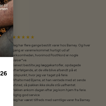
Jeg har flere gange bestilt varer hos Barney. Og hver
gang er varerne kommet hurtigt ud af
virksomheden, hvorimod PostNord er nogle
sløser*ve.
Senest bestilte jeg læggekartofler, opdagede
efterfølgende, at de ville blive afsendt på et
026
tidspunkt, hvor jeg var taget på ferie.
Aftalte med Bjarne, at han ventede med at sende
afsted, så pakken ikke skulle stå uafhentet.
Pakken ankom dagen efter jeg kom hjem fra ferie.
Rigtig god service.
Jeg har været tilfreds med samtlige varer fra Barney.