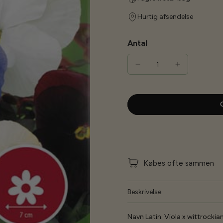
Hurtig afsendelse
Antal
G
Købes ofte sammen
Beskrivelse
Navn Latin:
Viola x wittrockia