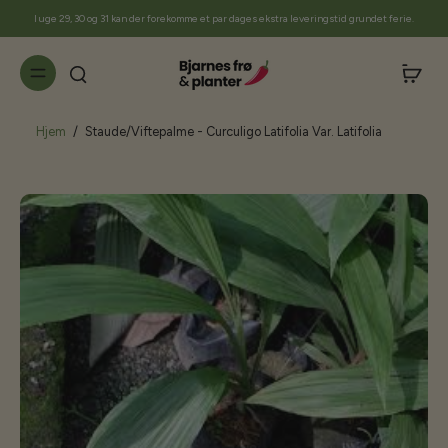
til
I uge 29, 30 og 31 kan der forekomme et par dages ekstra leveringstid grundet ferie.
indhold
Hjem
/
Staude/Viftepalme - Curculigo Latifolia Var. Latifolia