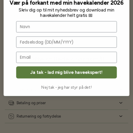
Vær på forkant med min havekalender 2026
Jeg vil klart anbefale andre at købe her fra
Skriv dig op til mit nyhedsbrev og download min
havekalender helt gratis 📅
Karsten Larsen
Navn
Fødselsdag
Ofte stillede spørgsmål
Ja tak - lad mig blive haveekspert!
Levering og forsendelse
Nej tak - jeg har styr på det!
Frøkvalitet og garanti
Betaling og priser
Returnering og fortrydelse