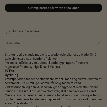
Giv mig besked når varen er på lager
Købes ofte sammen
Beskrivelse
En vidunderlig staude med enkle, brede, palmelignende blade. Små
gule blomster vises i bunden af ​​planten.
Molineria latifolia er vidt udbredt i underbygningen af ​​tropiske
regnskove fra det sydlige Kina til Malesia.
10 Frø
Dyrkning:
Vækstperioden for denne stueplante starter i marts og slutter i midten af ​​
september.
Din Curculigo Latifola får brug for mere vand i
vækstperioden, og den vil sandsynligvis begynde at blomstre i denne
periode.
Når Curculigo Latifola blomstrer, skal den have ekstra vand.
Mærk oftere på jorden i denne periode for at se, om den stadig er fugtig.
I vintermånederne har denne stueplante brug for mindre vand, fordi den
er i sin 'hviletilstand'.