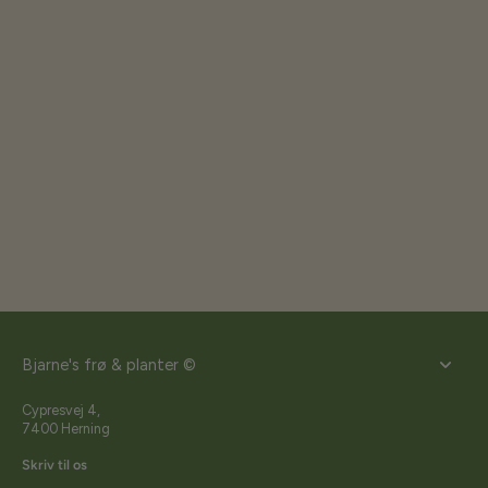
Bjarne's frø & planter ©
Cypresvej 4,
7400 Herning
Skriv til os