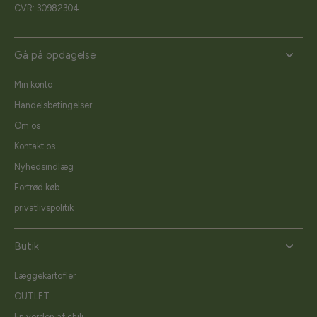
CVR: 30982304
Gå på opdagelse
Min konto
Handelsbetingelser
Om os
Kontakt os
Nyhedsindlæg
Fortrød køb
privatlivspolitik
Butik
Læggekartofler
OUTLET
En verden af chili