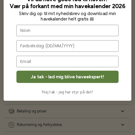
venlighed og god service.
Vær på forkant med min havekalender 2026
Jeg vil klart anbefale andre at købe her fra
Skriv dig op til mit nyhedsbrev og download min
havekalender helt gratis 📅
Karsten Larsen
Navn
Fødselsdag
Ofte stillede spørgsmål
Ja tak - lad mig blive haveekspert!
Levering og forsendelse
Nej tak - jeg har styr på det!
Frøkvalitet og garanti
Betaling og priser
Returnering og fortrydelse