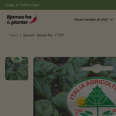
il
Hjælp & FAQ
Kontakt
indhold
Vores verden af chili
Hjem
/
Spinat - Ibrido No. 7 *F1*
Gå
til
produktoplysninger