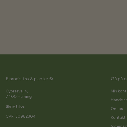
Bjarne's frø & planter ©
Gå på o
Cypresvej 4,
Min kont
7400 Herning
Handelsb
Skriv til os
Om os
CVR: 30982304
Kontakt 
Nyhedsi