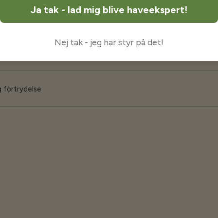
Ja tak - lad mig blive haveekspert!
 garanti
Nej tak - jeg har styr på det!
iser
 fortrydelse