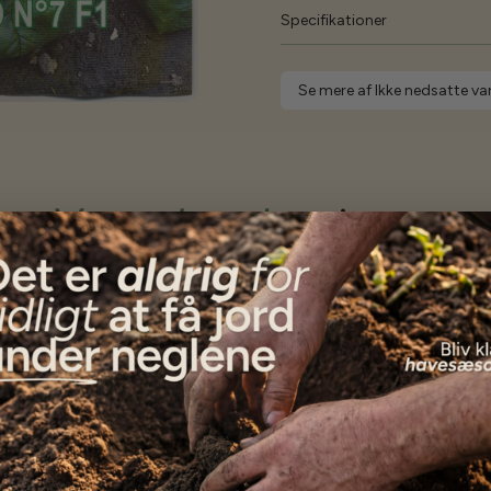
Specifikationer
Se mere af Ikke nedsatte var
Vores kunder
siger...
Alle frøene er endnu ikke i jorden, men kundeservice
var ud over alle forventninger. Varerne blev afsendt
med det samme, og da noget manglede eftersendte
de det med det samme, selvom jeg havde skrevet, at