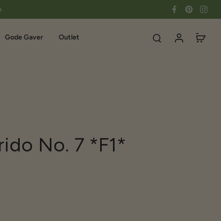
e.
Gode Gaver
Outlet
rido No. 7 *F1*