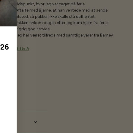
tidspunkt, hvor jeg var taget på ferie.
Aftalte med Bjarne, at han ventede med at sende
afsted, så pakken ikke skulle stå uafhentet.
Pakken ankom dagen efter jeg kom hjem fra ferie.
Rigtig god service.
Jeg har været tilfreds med samtlige varer fra Barney.
026
Gitte A