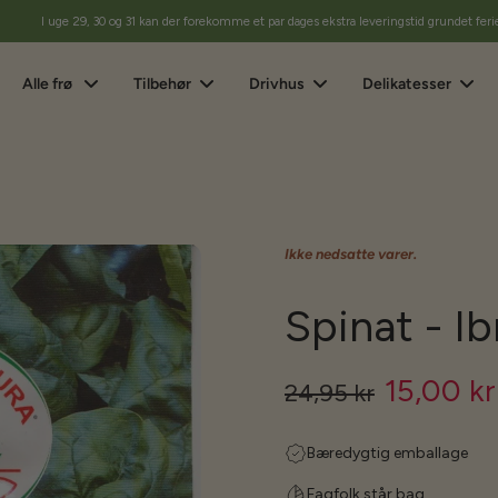
I uge 29, 30 og 31 kan der forekomme et par dages ekstra leveringstid grundet feri
Alle frø
Tilbehør
Drivhus
Delikatesser
Ikke nedsatte varer.
Spinat - Ib
15,00 kr
24,95 kr
Bæredygtig emballage
Fagfolk står bag