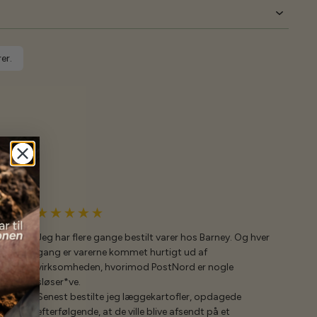
er.
Jeg har flere gange bestilt varer hos Barney. Og hver
gang er varerne kommet hurtigt ud af
virksomheden, hvorimod PostNord er nogle
sløser*ve.
Senest bestilte jeg læggekartofler, opdagede
efterfølgende, at de ville blive afsendt på et