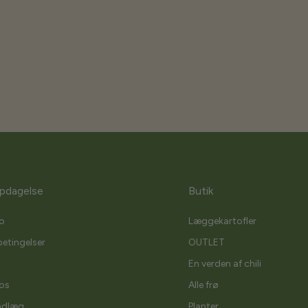
pdagelse
Butik
o
Læggekartofler
etingelser
OUTLET
En verden af chili
os
Alle frø
ndlæg
Planter