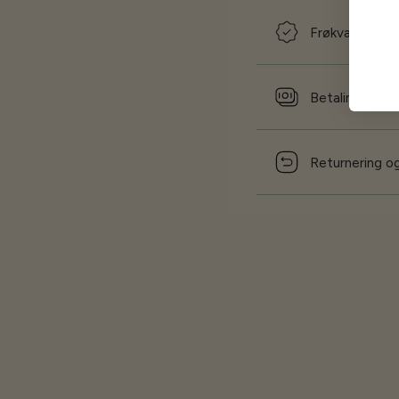
Frøkvalitet og
Betaling og pr
Returnering og