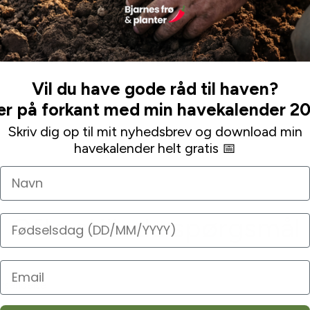
det ikke var nødvendigt. Endda vedlagt en venlig
hilsen og ekstra “gave” (tusinde tak!). Alle mine mails
blev besvaret indenfor meget få timer.
Deres sortiment er bredt og man finder næsten alt.
Vil du have gode råd til haven?
Leaa
r på forkant med min havekalender 2
Skriv dig op til mit nyhedsbrev og download min
havekalender helt gratis 📅
Navn
Ofte stillede spørgsmål
Fødselsdag
orsendelse