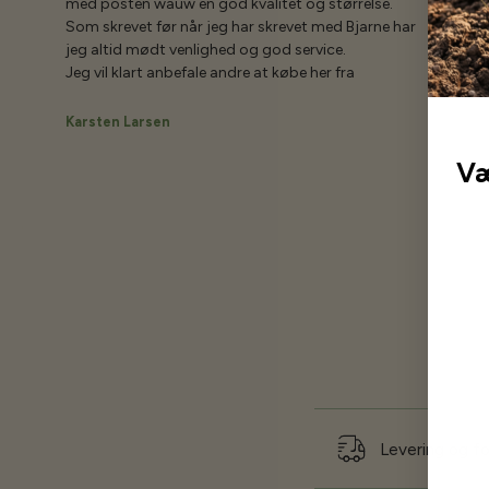
med posten wauw en god kvalitet og størrelse.
Som skrevet før når jeg har skrevet med Bjarne har
jeg altid mødt venlighed og god service.
Jeg vil klart anbefale andre at købe her fra
Karsten Larsen
Væ
Levering og f