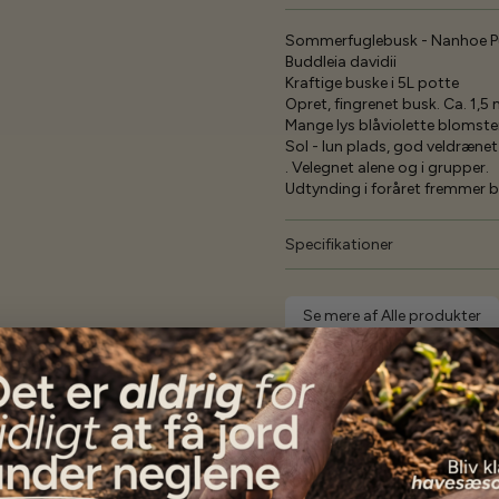
Sommerfuglebusk - Nanhoe P
Buddleia davidii
Kraftige buske i 5L potte
Opret, fingrenet busk. Ca. 1,5
Mange lys blåviolette blomste
Sol - lun plads, god veldræne
. Velegnet alene og i grupper.
Udtynding i foråret fremmer b
Specifikationer
Se mere af Alle produkter
Vores kunder
siger...