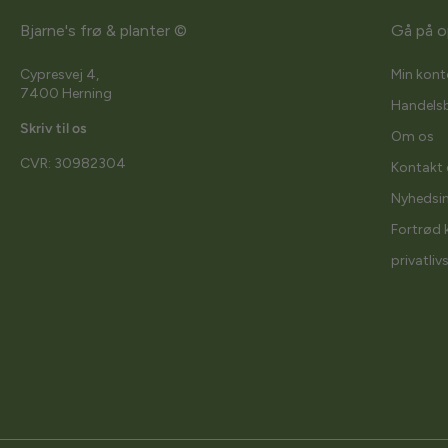
Bjarne's frø & planter ©
Gå på o
Cypresvej 4,
Min kont
7400 Herning
Handelsb
Skriv til os
Om os
CVR: 30982304
Kontakt 
Nyhedsi
Fortrød 
privatliv