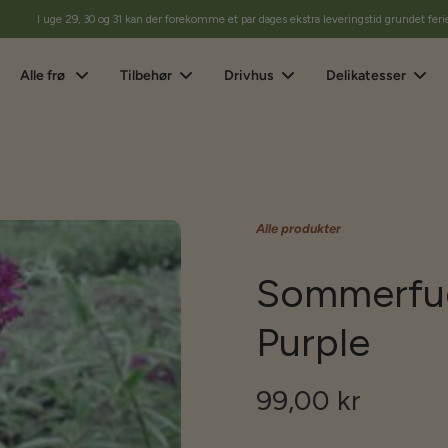
I uge 29, 30 og 31 kan der forekomme et par dages ekstra leveringstid grundet feri
Alle frø
Tilbehør
Drivhus
Delikatesser
Alle produkter
Sommerfug
Purple
99,00 kr