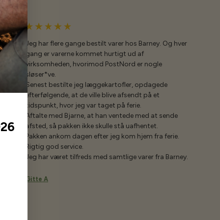
Jeg har flere gange bestilt varer hos Barney. Og hver
gang er varerne kommet hurtigt ud af
virksomheden, hvorimod PostNord er nogle
sløser*ve.
Senest bestilte jeg læggekartofler, opdagede
efterfølgende, at de ville blive afsendt på et
tidspunkt, hvor jeg var taget på ferie.
Aftalte med Bjarne, at han ventede med at sende
026
afsted, så pakken ikke skulle stå uafhentet.
Pakken ankom dagen efter jeg kom hjem fra ferie.
Rigtig god service.
Jeg har været tilfreds med samtlige varer fra Barney.
Gitte A