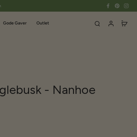
e.
Gode Gaver
Outlet
lebusk - Nanhoe