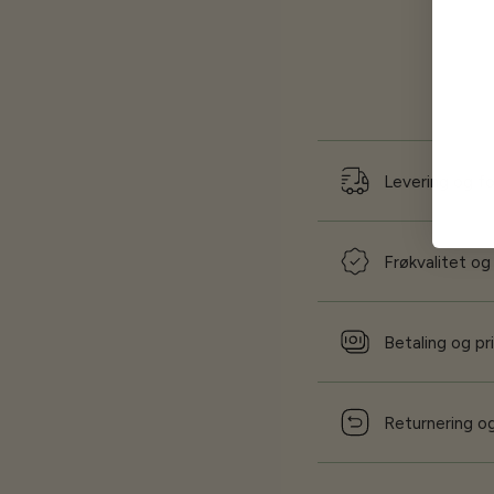
Levering og f
Frøkvalitet og
Betaling og pr
Returnering og