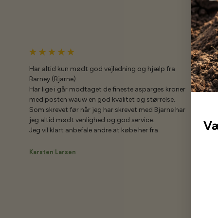
Har altid kun mødt god vejledning og hjælp fra
Barney (Bjarne)
Har lige i går modtaget de fineste asparges kroner
med posten wauw en god kvalitet og størrelse.
Som skrevet før når jeg har skrevet med Bjarne har
jeg altid mødt venlighed og god service.
Væ
Jeg vil klart anbefale andre at købe her fra
Karsten Larsen