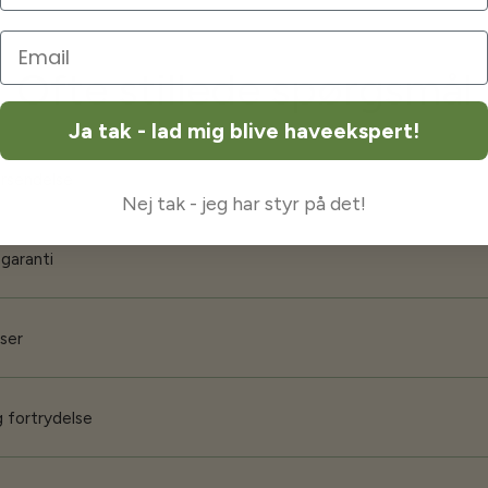
Ofte stillede spørgsmål
Ja tak - lad mig blive haveekspert!
orsendelse
Nej tak - jeg har styr på det!
 garanti
iser
 fortrydelse