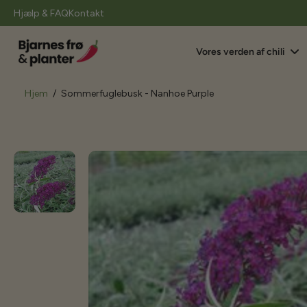
il
Hjælp & FAQ
Kontakt
indhold
Vores verden af chili
Hjem
/
Sommerfuglebusk - Nanhoe Purple
Gå
til
produktoplysninger