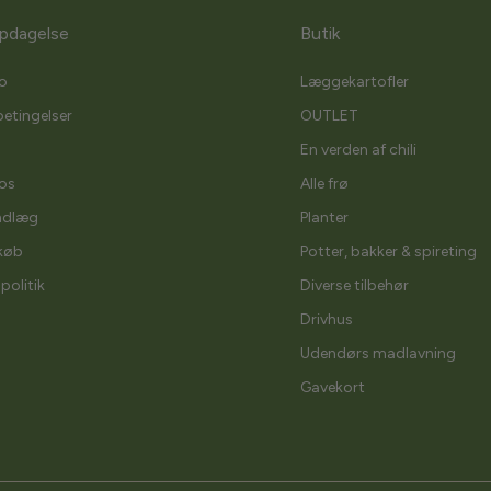
pdagelse
Butik
o
Læggekartofler
etingelser
OUTLET
En verden af chili
os
Alle frø
ndlæg
Planter
køb
Potter, bakker & spireting
spolitik
Diverse tilbehør
Drivhus
Udendørs madlavning
Gavekort