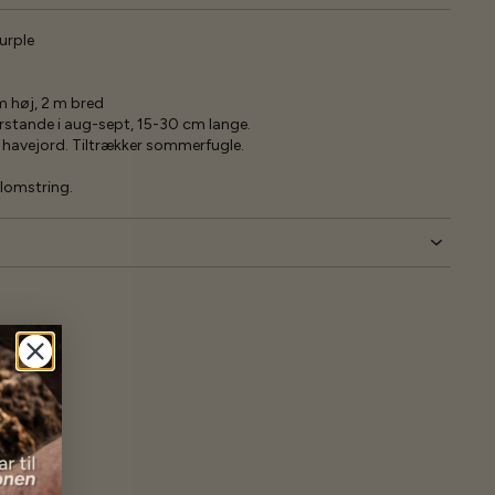
urple
 m høj, 2 m bred
rstande i aug-sept, 15-30 cm lange.
t havejord. Tiltrækker sommerfugle.
lomstring.