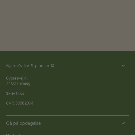
Bjarne's frø & planter ©
Cypresvej 4,
7400 Herning
Skriv til os
CVR: 30982304
Gå på opdagelse