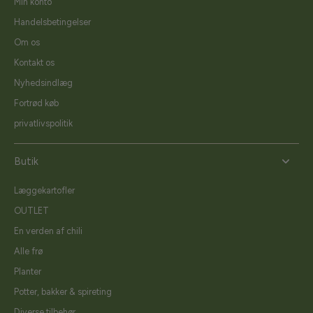
Min konto
Handelsbetingelser
Om os
Kontakt os
Nyhedsindlæg
Fortrød køb
privatlivspolitik
Butik
Læggekartofler
OUTLET
En verden af chili
Alle frø
Planter
Potter, bakker & spireting
Diverse tilbehør