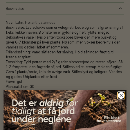
Beskrivelse
Navn Latin:
Helianthus annuus
Beskrivelse:
Lav solsikke som er velegnet i bede og som afgrænsning af
f.eks. køkkenhaven. Blomsterne er gyldne og helt fyldte, meget
dekorative i vase. Hvis planten topkappes bliver den mere busket og
giver 6-7 blomster på hver plante. Nøjsom, men vokser bedre hvis den
vandes og gødes i løbet af sommeren.
Frilandssåning:
Vand såfladen før såning. Hold såningen fugtig, til
frøene er spiret.
Forspiring:
Fyld potten med 2/3 gødet blomsterjord og resten såjord. Så
1-2 frø/potte i den fugtede såjord. Stilles ved stuetemp. Holdes fugtigt.
Gem 1 plante/potte, knib de øvrige væk. Stilles lyst og køligere. Vandes
og gødes. Udplantes efter frost.
Farve:
gul
Planteafst cm:
30
Rækkeafst cm:
30
Så-vej:
Forkultivering/direkte
Højde cm:
60
Levetid:
1-årig
Vækstbetingelse:
Sol
Specifikationer