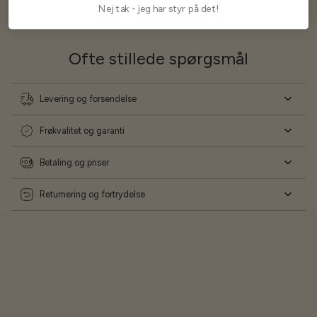
Nej tak - jeg har styr på det!
Ofte stillede spørgsmål
Levering og forsendelse
Frøkvalitet og garanti
Betaling og priser
Returnering og fortrydelse