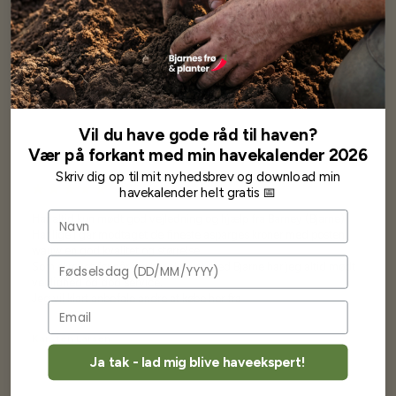
Se mere af Alle produkter
Vores kunder
siger...
Vil du have gode råd til haven?
Vær på forkant med min havekalender 2026
Skriv dig op til mit nyhedsbrev og download min
havekalender helt gratis 📅
Navn
Har altid kun mødt god vejledning og hjælp fra Barney (Bjarne)
Har lige i går modtaget de fineste asparges kroner med posten
wauw en god kvalitet og størrelse.
Fødselsdag
Som skrevet før når jeg har skrevet med Bjarne har jeg altid mødt
venlighed og god service.
Jeg vil klart anbefale andre at købe her fra
Karsten Larsen
Ja tak - lad mig blive haveekspert!