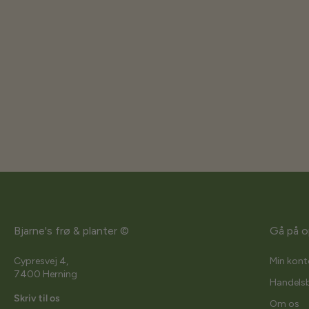
Bjarne's frø & planter ©
Gå på o
Cypresvej 4,
Min kont
7400 Herning
Handelsb
Skriv til os
Om os