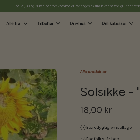
I uge 29, 30 og 31 kan der forekomme et par dages ekstra leveringstid grundet feri
Alle frø
Tilbehør
Drivhus
Delikatesser
Alle produkter
Solsikke -
18,00 kr
Bæredygtig emballage
Fagfolk står bag