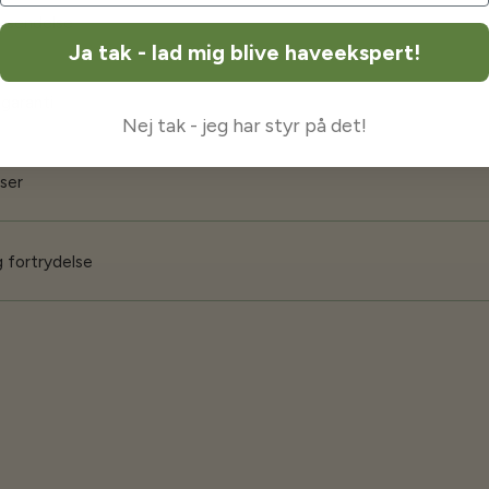
orsendelse
Ja tak - lad mig blive haveekspert!
 garanti
Nej tak - jeg har styr på det!
iser
 fortrydelse