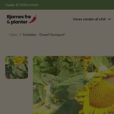
il
Hjælp & FAQ
Kontakt
indhold
Vores verden af chili
Hjem
/
Solsikke - 'Dwarf Sunspot'
Gå
til
produktoplysninger