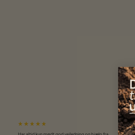
Har altid kun mødt god vejledning og hjælp fra