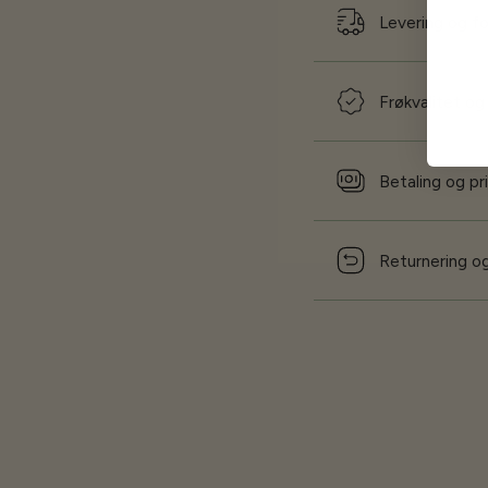
Levering og f
Frøkvalitet og
Betaling og pr
Returnering og