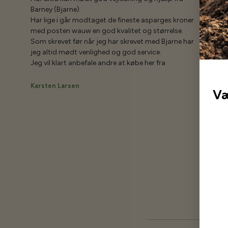
Barney (Bjarne)
Har lige i går modtaget de fineste asparges kroner
med posten wauw en god kvalitet og størrelse.
Som skrevet før når jeg har skrevet med Bjarne har
jeg altid mødt venlighed og god service.
Jeg vil klart anbefale andre at købe her fra
Karsten Larsen
Væ