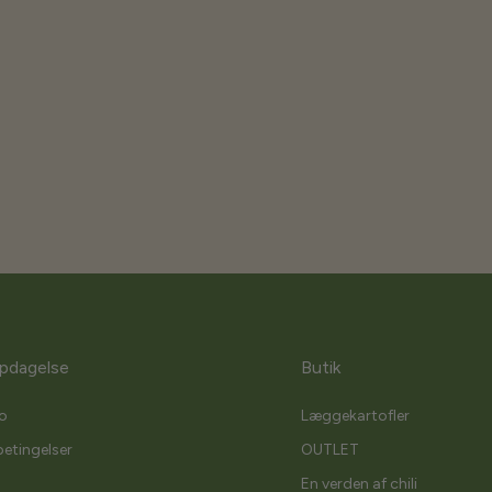
pdagelse
Butik
o
Læggekartofler
etingelser
OUTLET
En verden af chili