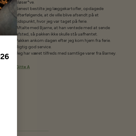
sløser*ve.
Senest bestilte jeg læggekartofler, opdagede
efterfølgende, at de ville blive afsendt på et
tidspunkt, hvor jeg var taget på ferie.
Aftalte med Bjarne, at han ventede med at sende
afsted, så pakken ikke skulle stå uafhentet.
Pakken ankom dagen efter jeg kom hjem fra ferie.
Rigtig god service.
Jeg har været tilfreds med samtlige varer fra Barney.
026
Gitte A