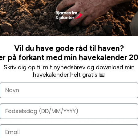
med det samme, og da noget manglede eftersendte
de det med det samme, selvom jeg havde skrevet, at
det ikke var nødvendigt. Endda vedlagt en venlig
hilsen og ekstra “gave” (tusinde tak!). Alle mine mails
blev besvaret indenfor meget få timer.
Deres sortiment er bredt og man finder næsten alt.
Vil du have gode råd til haven?
r på forkant med min havekalender 2
Leaa
Skriv dig op til mit nyhedsbrev og download min
havekalender helt gratis 📅
Navn
Fødselsdag
Ofte stillede spørgsmål