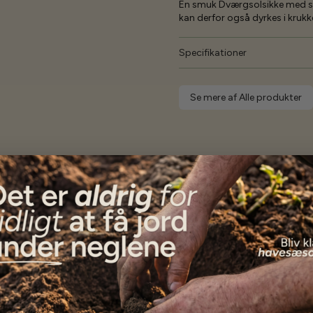
En smuk Dværgsolsikke med sto
kan derfor også dyrkes i krukke
Specifikationer
Se mere af Alle produkter
Vores kunder
siger...
Alle frøene er endnu ikke i jorden, men kundeservice
var ud over alle forventninger. Varerne blev afsendt