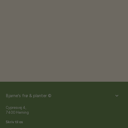
Bjarne's frø & planter ©
Cypresvej 4,
7400 Herning
Skriv til os