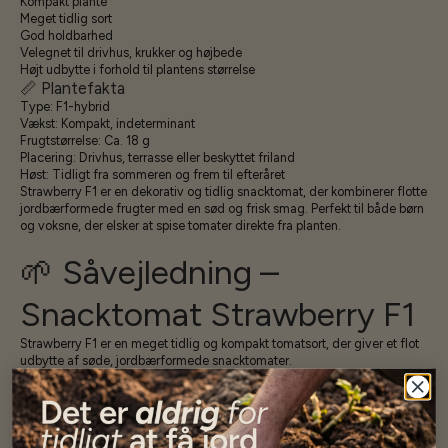
Kompakt plante
Meget tidlig sort
God holdbarhed
Velegnet til drivhus, krukker og højbede
Højt udbytte i forhold til plantens størrelse
📏 Plantefakta
Type: F1-hybrid
Vækst: Kompakt, indeterminant
Frugtstørrelse: Ca. 18 g
Placering: Drivhus, terrasse eller beskyttet friland
Høst: Tidligt fra sommeren og frem til efteråret
Strawberry F1 er en dekorativ og tidlig snacktomat, der kombinerer flotte
jordbærformede frugter med en sød og frisk smag. Perfekt til både børn
og voksne, der elsker at spise tomater direkte fra planten.
🌱 Såvejledning –
Snacktomat Strawberry F1
Strawberry F1 er en meget tidlig og kompakt tomatsort, der giver et flot
udbytte af søde, jordbærformede snacktomater.
📅 Såtid
Forkultiveres fra februar til april.
🌡️ Spiring