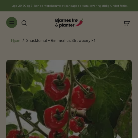
til
I uge 29, 30 og 31 kan der forekomme et par dages ekstra leveringstid grundet ferie.
indhold
Hjem
/
Snacktomat - Rimmerhus Strawberry F1