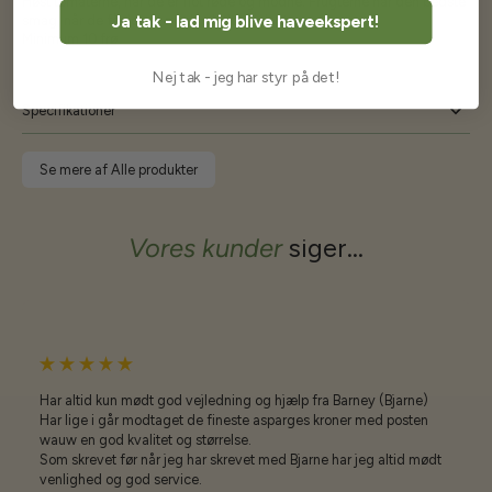
Høst tomaterne, når de er flot røde og modne. Frugterne har den bedste
Ja tak - lad mig blive haveekspert!
smag, når de får lov at modne helt på planten.
Minimum 10 frø
Nej tak - jeg har styr på det!
Specifikationer
Se mere af Alle produkter
Vores kunder
siger...
Har altid kun mødt god vejledning og hjælp fra Barney (Bjarne)
Har lige i går modtaget de fineste asparges kroner med posten
wauw en god kvalitet og størrelse.
Som skrevet før når jeg har skrevet med Bjarne har jeg altid mødt
venlighed og god service.