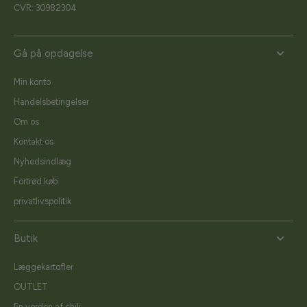
CVR: 30982304
Gå på opdagelse
Min konto
Handelsbetingelser
Om os
Kontakt os
Nyhedsindlæg
Fortrød køb
privatlivspolitik
Butik
Læggekartofler
OUTLET
En verden af chili