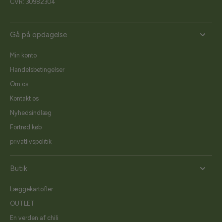
CVR: 30982304
Gå på opdagelse
Min konto
Handelsbetingelser
Om os
Kontakt os
Nyhedsindlæg
Fortrød køb
privatlivspolitik
Butik
Læggekartofler
OUTLET
En verden af chili