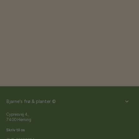
Bjarne's frø & planter ©
Cypresvej 4,
7400 Herning
Skriv til os