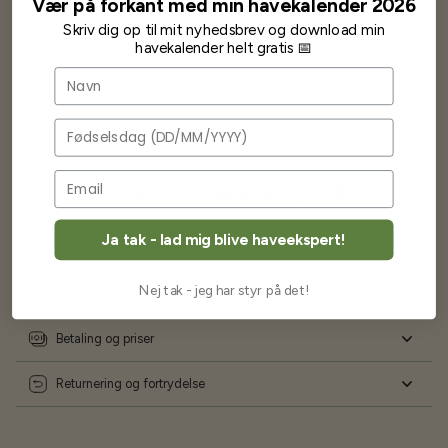
Vær på forkant med min havekalender 2026
Skriv dig op til mit nyhedsbrev og download min
Karsten Larsen
havekalender helt gratis 📅
Navn
Fødselsdag
Ofte stillede spørgsmål
Ja tak - lad mig blive haveekspert!
Levering og forsendelse
Nej tak - jeg har styr på det!
Frøkvalitet og garanti
Betaling og priser
Returnering og fortrydelse