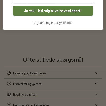
wauw en god kvalitet og størrelse.
Som skrevet før når jeg har skrevet med Bjarne har jeg altid mødt
venlighed og god service.
Ja tak - lad mig blive haveekspert!
Jeg vil klart anbefale andre at købe her fra
Nej tak - jeg har styr på det!
Karsten Larsen
Ofte stillede spørgsmål
Levering og forsendelse
Frøkvalitet og garanti
Betaling og priser
Returnering og fortrydelse