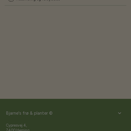
Bjarne's frø & planter ©
Cypresvej 4,
7400 Herning