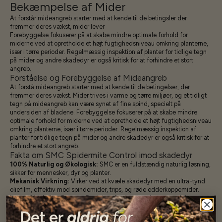
Bekæmpelse af Mider
At forstår mideangreb starter med at kende til de betingsler der
fremmer deres vækst, mider lever
Forebyggelse fokuserer på at skabe mindre optimale forhold for
miderne ved at opretholde et højt fugtighedsniveau omkring planterne,
især i tørre perioder. Regelmæssig inspektion af planter for tidlige tegn
på mider og andre skadedyr er også kritisk for at forhindre et stort
angreb.
Forståelse og Forebyggelse af Mideangreb
At forstå mideangreb starter med at kende til de betingelser, der
fremmer deres vækst. Mider trives i varme og tørre miljøer, og et tidligt
tegn på mideangreb kan være synet af fine spind, specielt på
undersiden af bladene. Forebyggelse fokuserer på at skabe mindre
optimale forhold for miderne ved at opretholde et højt fugtighedsniveau
omkring planterne, især i tørre perioder. Regelmæssig inspektion af
planter for tidlige tegn på mider og andre
skadedyr
er også kritisk for at
forhindre et stort angreb.
Fakta om SMC Spidermite Control imod skadedyr
100% Naturlig og Økologisk:
SMC er en fuldstændig naturlig løsning,
sikker for mennesker, dyr og planter.
Mekanisk Virkning:
Virker ved at kvæle skadedyr med en ultra-tynd
oliefilm, effektiv mod spindemider, trips, og røde edderkoppemider.
Ingen Skadelige Rester:
Produktet fordamper efter anvendelse,
efterlader ingen skadelige kemikalier.
Gavnlige Insekter Uforstyrret:
Har ingen negativ effekt på gavnlige