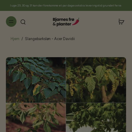
til
I uge 29, 30 og 31 kan der forekomme et par dages ekstra leveringstid grundet ferie.
indhold
Hjem
/
Slangebarksløn - Acer Davidii