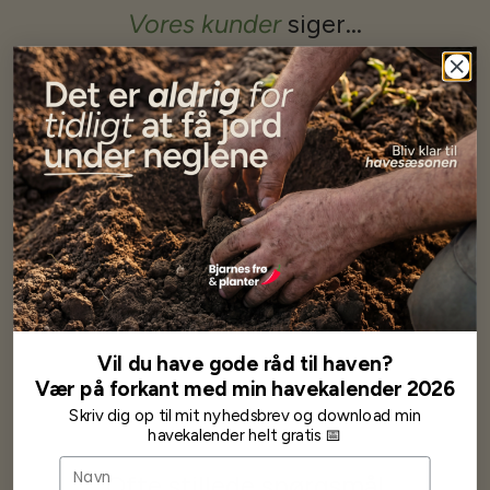
Vores kunder
siger...
Har altid kun mødt god vejledning og hjælp fra Barney (Bjarne)
Har lige i går modtaget de fineste asparges kroner med posten
wauw en god kvalitet og størrelse.
Som skrevet før når jeg har skrevet med Bjarne har jeg altid mødt
venlighed og god service.
Jeg vil klart anbefale andre at købe her fra
Karsten Larsen
Vil du have gode råd til haven?
Vær på forkant med min havekalender 2026
Skriv dig op til mit nyhedsbrev og download min
havekalender helt gratis 📅
Navn
Ofte stillede spørgsmål