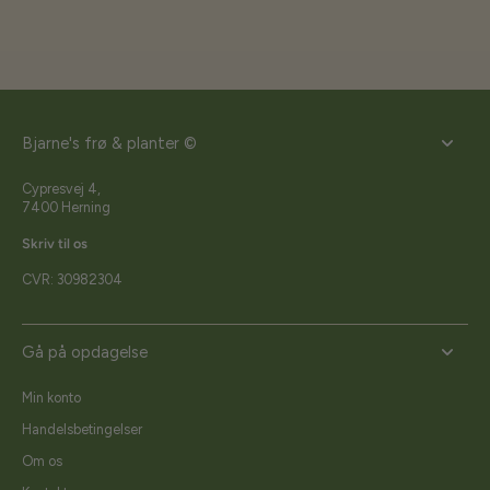
Bjarne's frø & planter ©
Cypresvej 4,
7400 Herning
Skriv til os
CVR: 30982304
Gå på opdagelse
Min konto
Handelsbetingelser
Om os