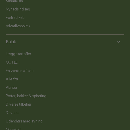
Kontakt os
Nyhedsindlæg
Fortrød køb
privatlivspolitik
Butik
Læggekartofler
OUTLET
En verden af chili
Alle frø
Planter
Potter, bakker & spireting
Diverse tilbehør
Drivhus
Udendørs madlavning
Gavekort