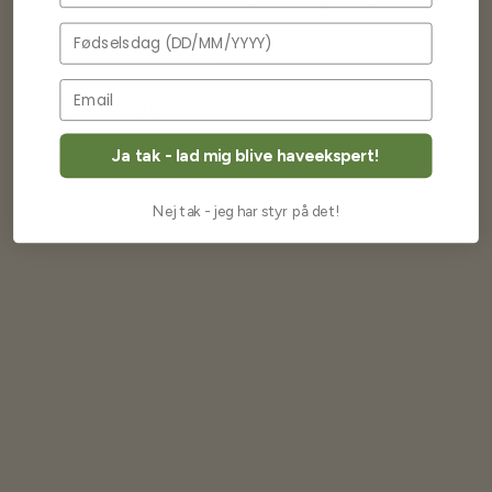
Fødselsdag
Levering og forsendelse
Frøkvalitet og garanti
Ja tak - lad mig blive haveekspert!
Betaling og priser
Returnering og fortrydelse
Nej tak - jeg har styr på det!