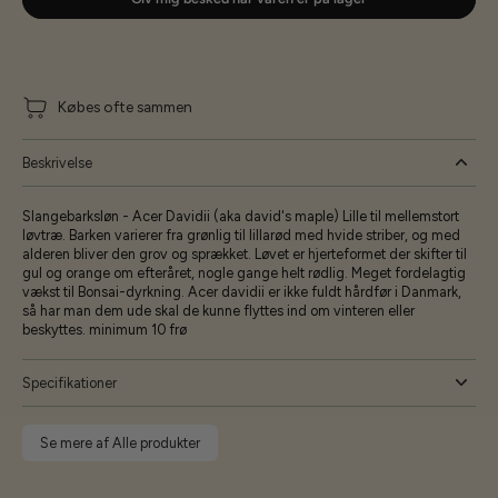
Købes ofte sammen
Beskrivelse
Slangebarksløn - Acer Davidii (aka david's maple) Lille til mellemstort
løvtræ. Barken varierer fra grønlig til lillarød med hvide striber, og med
alderen bliver den grov og sprækket. Løvet er hjerteformet der skifter til
gul og orange om efteråret, nogle gange helt rødlig. Meget fordelagtig
vækst til Bonsai-dyrkning. Acer davidii er ikke fuldt hårdfør i Danmark,
så har man dem ude skal de kunne flyttes ind om vinteren eller
beskyttes. minimum 10 frø
Specifikationer
Se mere af Alle produkter