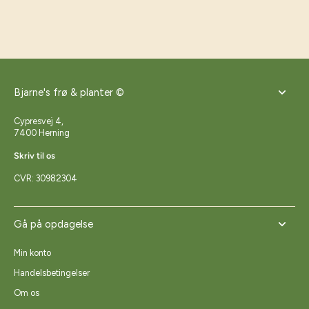
Bjarne's frø & planter ©
Cypresvej 4,
7400 Herning
Skriv til os
CVR: 30982304
Gå på opdagelse
Min konto
Handelsbetingelser
Om os