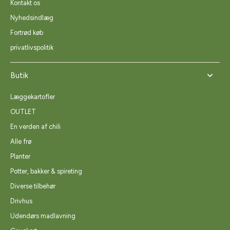
Kontakt os
Nyhedsindlæg
Fortrød køb
privatlivspolitik
Butik
Læggekartofler
OUTLET
En verden af chili
Alle frø
Planter
Potter, bakker & spireting
Diverse tilbehør
Drivhus
Udendørs madlavning