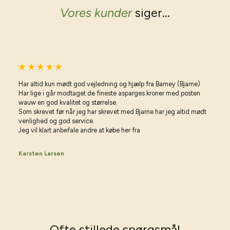
Vores kunder
siger...
Har altid kun mødt god vejledning og hjælp fra Barney (Bjarne)
Har lige i går modtaget de fineste asparges kroner med posten
wauw en god kvalitet og størrelse.
Som skrevet før når jeg har skrevet med Bjarne har jeg altid mødt
venlighed og god service.
Jeg vil klart anbefale andre at købe her fra
Karsten Larsen
Vil du have gode råd til haven?
Vær på forkant med min havekalender 2026
Skriv dig op til mit nyhedsbrev og download min
Ofte stillede spørgsmål