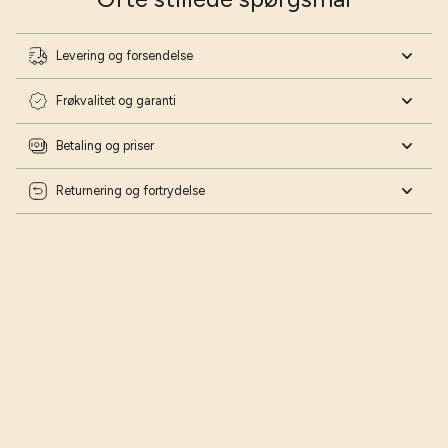
havekalender helt gratis 📅
Navn
Levering og forsendelse
Fødselsdag
Frøkvalitet og garanti
Betaling og priser
Returnering og fortrydelse
Ja tak - lad mig blive haveekspert!
Nej tak - jeg har styr på det!