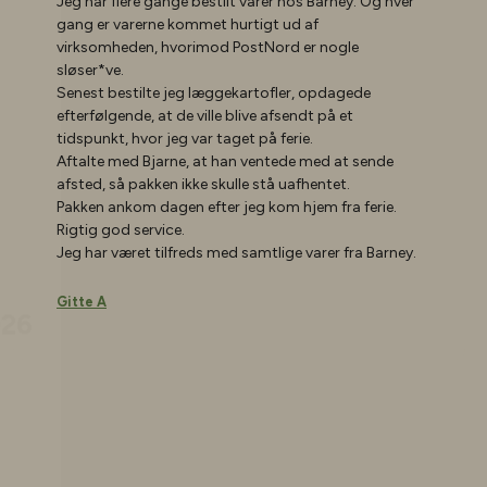
Jeg har flere gange bestilt varer hos Barney. Og hver
gang er varerne kommet hurtigt ud af
virksomheden, hvorimod PostNord er nogle
sløser*ve.
Senest bestilte jeg læggekartofler, opdagede
efterfølgende, at de ville blive afsendt på et
tidspunkt, hvor jeg var taget på ferie.
Aftalte med Bjarne, at han ventede med at sende
afsted, så pakken ikke skulle stå uafhentet.
Pakken ankom dagen efter jeg kom hjem fra ferie.
026
Rigtig god service.
Jeg har været tilfreds med samtlige varer fra Barney.
Gitte A