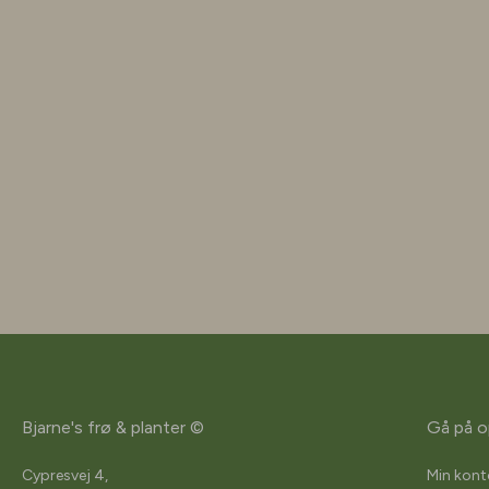
Bjarne's frø & planter ©
Gå på o
Cypresvej 4,
Min kont