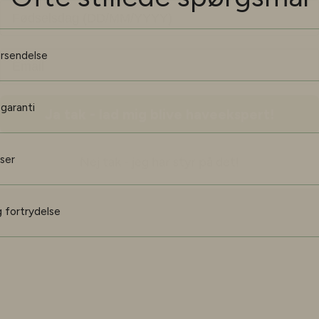
Ja tak - lad mig blive haveekspert!
orsendelse
Nej tak - jeg har styr på det!
 garanti
iser
 fortrydelse