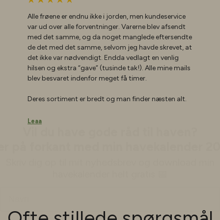
Alle frøene er endnu ikke i jorden, men kundeservice
var ud over alle forventninger. Varerne blev afsendt
med det samme, og da noget manglede eftersendte
de det med det samme, selvom jeg havde skrevet, at
det ikke var nødvendigt. Endda vedlagt en venlig
hilsen og ekstra “gave” (tusinde tak!). Alle mine mails
blev besvaret indenfor meget få timer.
Vil du have gode råd til haven?
Deres sortiment er bredt og man finder næsten alt.
r på forkant med min havekalender 2
Skriv dig op til mit nyhedsbrev og download min
Leaa
havekalender helt gratis 📅
Navn
Fødselsdag
Ofte stillede spørgsmål