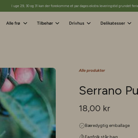
I uge 29, 30 og 31 kan der forekomme et par dages ekstra leveringstid grundet feri
Alle frø
Tilbehør
Drivhus
Delikatesser
Alle produkter
Serrano Pu
18,00 kr
Bæredygtig emballage
Fagfolk står bag