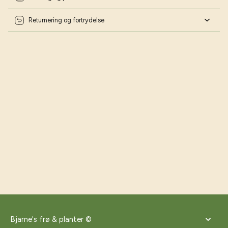
Returnering og fortrydelse
Bjarne's frø & planter ©