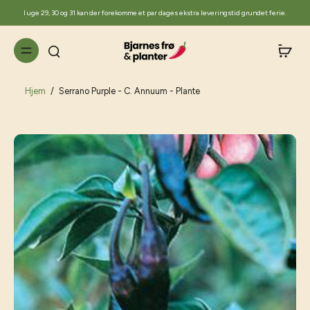
til
I uge 29, 30 og 31 kan der forekomme et par dages ekstra leveringstid grundet ferie.
indhold
Hjem
/
Serrano Purple - C. Annuum - Plante