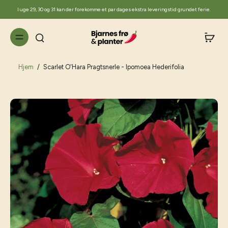
til
I uge 29, 30 og 31 kan der forekomme et par dages ekstra leveringstid grundet ferie.
indhold
Hjem
/
Scarlet O'Hara Pragtsnerle - Ipomoea Hederifolia