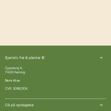
Bjarne's frø & planter ©
Cypresvej 4,
7400 Herning
Skriv til os
CVR: 30982304
Gå på opdagelse