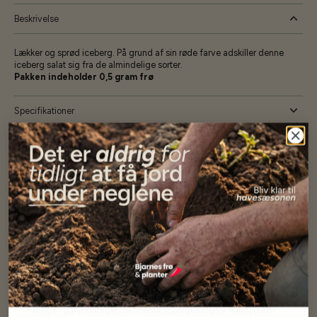
Beskrivelse
Lækker og sprød iceberg. På grund af sin røde farve adskiller denne
iceberg salat sig fra de almindelige sorter.
Pakken indeholder 0,5 gram frø
Specifikationer
Se mere af Ikke nedsatte varer.
Vores kunder
siger...
Har altid kun mødt god vejledning og hjælp fra Barney (Bjarne)
Har lige i går modtaget de fineste asparges kroner med posten