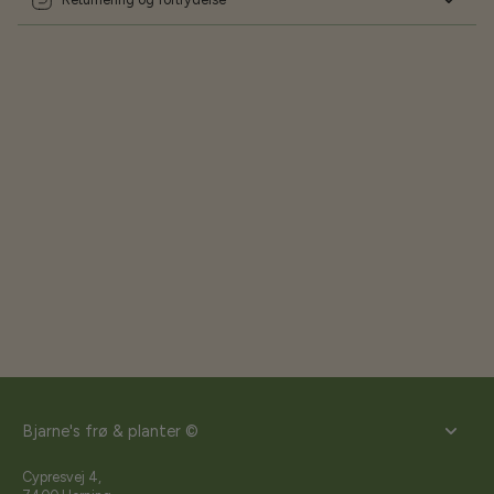
Bjarne's frø & planter ©
Cypresvej 4,