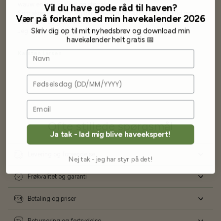
wauw en god kvalitet og størrelse.
Vil du have gode råd til haven?
Som skrevet før når jeg har skrevet med Bjarne har jeg altid mødt
Vær på forkant med min havekalender 2026
venlighed og god service.
Skriv dig op til mit nyhedsbrev og download min
Jeg vil klart anbefale andre at købe her fra
havekalender helt gratis 📅
Navn
Karsten Larsen
Fødselsdag
Ofte stillede spørgsmål
Ja tak - lad mig blive haveekspert!
Levering og forsendelse
Nej tak - jeg har styr på det!
Frøkvalitet og garanti
Betaling og priser
Returnering og fortrydelse