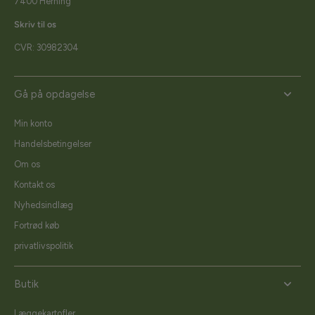
7400 Herning
Skriv til os
CVR: 30982304
Gå på opdagelse
Min konto
Handelsbetingelser
Om os
Kontakt os
Nyhedsindlæg
Fortrød køb
privatlivspolitik
Butik
Læggekartofler