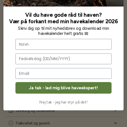
Vil du have gode råd til haven?
Har altid kun mødt god vejledning og hjælp fra Barney (Bjarne)
Har lige i går modtaget de fineste asparges kroner med posten
Vær på forkant med min havekalender 2026
wauw en god kvalitet og størrelse.
Skriv dig op til mit nyhedsbrev og download min
Som skrevet før når jeg har skrevet med Bjarne har jeg altid mødt
havekalender helt gratis 📅
venlighed og god service.
Jeg vil klart anbefale andre at købe her fra
Navn
Karsten Larsen
Fødselsdag
Ja tak - lad mig blive haveekspert!
Ofte stillede spørgsmål
Nej tak - jeg har styr på det!
Levering og forsendelse
Frøkvalitet og garanti