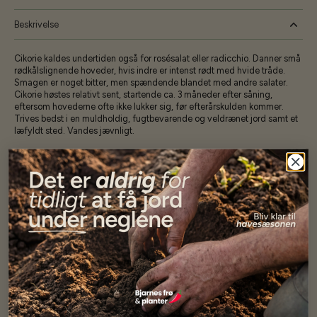
Beskrivelse
Cikorie kaldes undertiden også for rosésalat eller radicchio. Danner små
rødkålslignende hoveder, hvis indre er intenst rødt med hvide tråde.
Smagen er noget bitter, men spændende blandet med andre salater.
Cikorie høstes relativt sent, startende ca. 3 måneder efter såning,
eftersom hovederne ofte ikke lukker sig, før efterårskulden kommer.
Trives bedst i en muldholdig, fugtbevarende og veldrænet jord samt et
læfyldt sted. Vandes jævnligt.
Specifikationer
Se mere af Alle produkter
Vores kunder
siger...