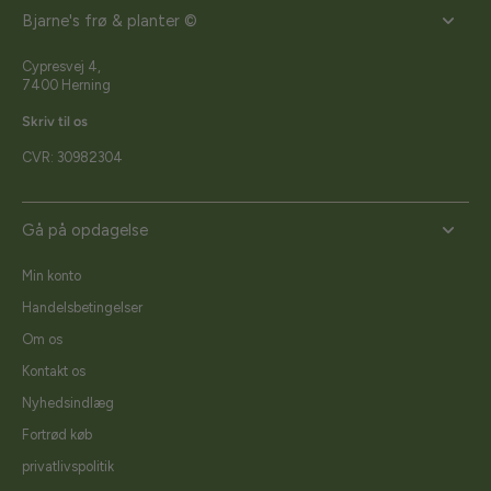
Bjarne's frø & planter ©
Cypresvej 4,
7400 Herning
Skriv til os
CVR: 30982304
Gå på opdagelse
Min konto
Handelsbetingelser
Om os
Kontakt os
Nyhedsindlæg
Fortrød køb
privatlivspolitik